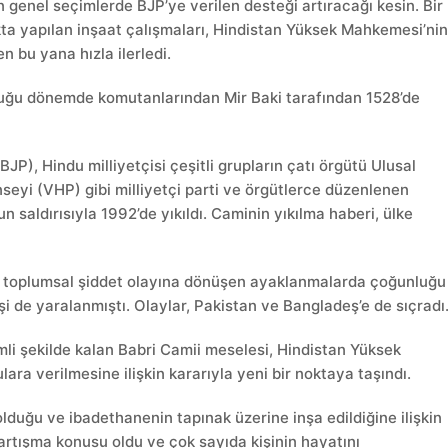
genel seçimlerde BJP’ye verilen desteği artıracağı kesin. Bir
ta yapılan inşaat çalışmaları, Hindistan Yüksek Mahkemesi’ni
 bu yana hızla ilerledi.
duğu dönemde komutanlarından Mir Baki tarafından 1528’de
BJP), Hindu milliyetçisi çeşitli grupların çatı örgütü Ulusal
yi (VHP) gibi milliyetçi parti ve örgütlerce düzenlenen
n saldırısıyla 1992’de yıkıldı. Caminin yıkılma haberi, ülke
 toplumsal şiddet olayına dönüşen ayaklanmalarda çoğunluğu
şi de yaralanmıştı. Olaylar, Pakistan ve Bangladeş’e de sıçradı
mli şekilde kalan Babri Camii meselesi, Hindistan Yüksek
ra verilmesine ilişkin kararıyla yeni bir noktaya taşındı.
lduğu ve ibadethanenin tapınak üzerine inşa edildiğine ilişkin
tartışma konusu oldu ve çok sayıda kişinin hayatını