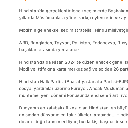
Hindistan’da gerçekleştirilecek seçimlerde Başbakan 
yıllarda Müslümanlara yönelik ırkçı eylemlerin ve ayrı
Modi’nin geleneksel seçim stratejisi: Hindu milliyetçil
ABD, Bangladeş, Tayvan, Pakistan, Endonezya, Rusya
başlıkları arasında yer alacak.
Hindistan’da da Nisan 2024’te düzenlenecek genel se
Modi ve ittifakına karşı merkez sağ ve soldan 26 part
Hindistan Halk Partisi (Bharatiya Janata Partisi-BJP
sosyal yardımlar üzerine kuruyor. Ancak Müslümanlar
muhtemel yeni dönemi konusunda endişeleri artırıyor
Dünyanın en kalabalık ülkesi olan Hindistan, en büyük
açısından dünyanın en fakir ülkeleri arasında… Hindist
dolar olduğu tahmin ediliyor; bu da kişi başına düşen