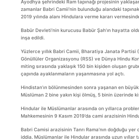
Ayodhya şehrindeki Ram tapınağı projesinin yaklaşan 
zamanlar Babri Camii’nin bulunduğu alandaki tapınak
2019 yılında alanı Hindulara verme kararı vermesinden
Babür Devleti’nin kurucusu Babür Şah’ın hayatta ol
inşa edildi.
Yüzlerce yıllık Babri Camii, Bharatiya Janata Partisi (
Gönüllüler Organizasyonu (RSS) ve Dünya Hindu Konse
miting sırasında yaklaşık 150 bin kişiden oluşan grubu
çapında ayaklanmaların yaşanmasına yol açtı.
Hindistan’ın bölünmesinden sonra yaşanan en büyük
Müslüman 2 bine yakın kişi ölmüş, 5 binin üzerinde ki
Hindular ile Müslümanlar arasında on yıllarca proble
Mahkemesinin 9 Kasım 2019’da cami arazisinin Hindula
Babri Camisi arazisinin Tanrı Rama’nın doğduğu yer o
iddia, Müslümanlar ile Hindular arasında uzun yıllar 