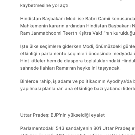
kaybetmesine yol açtı.
Hindistan Başbakanı Modi ise Babri Camii konusunda H
Mahkemenin kararın ardından Hindistan Başbakanı Na
Ram Janmabhoomi Teerth Kşitra Vakfı”nın kurulduğun
İşte ülke seçimlere giderken Modi, önümüzdeki günle
etkinliğin parlamento seçimleri öncesinde medyada 
Hint kitleler hem de diaspora topluluklarındaki Hindu
sahnede ilahları Rama’nın heykelini taşıyacak.
Binlerce rahip, iş adamı ve politikacının Ayodhya’da
yapılması planlanan ana etkinliğe bazı yabancı liderle
Uttar Pradeş: BJP’nin yükseldiği eyalet
Parlamentodaki 543 sandalyenin 80’i Uttar Pradeş ey