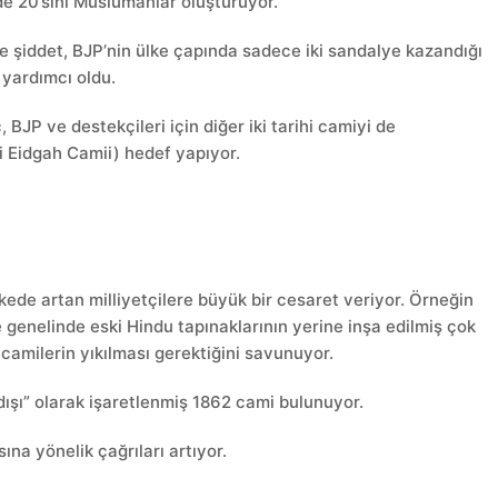
e 20’sini Müslümanlar oluşturuyor.
 şiddet, BJP’nin ülke çapında sadece iki sandalye kazandığı
 yardımcı oldu.
 BJP ve destekçileri için diğer iki tarihi camiyi de
 Eidgah Camii) hedef yapıyor.
kede artan milliyetçilere büyük bir cesaret veriyor. Örneğin
e genelinde eski Hindu tapınaklarının yerine inşa edilmiş çok
camilerin yıkılması gerektiğini savunuyor.
dışı” olarak işaretlenmiş 1862 cami bulunuyor.
na yönelik çağrıları artıyor.