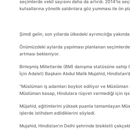
seçimlerde vekil sayısını daha da artırdı. 2014’te s
kutsallarına yönelik saldırılara göz yumması ile ön pla
Şimdi gelin, son yıllarda ülkedeki ayrımcılığa yakınd
Önümüzdeki aylarda yapılması planlanan seçimlerden
artması bekleniyor.
Birleşmiş Milletlerde (BM) danışma statüsüne sahip C
İçin Adalet) Başkanı Abdul Malik Mujahid, Hindistan’
“Müslüman iş adamları boykot ediliyor ve Müslüman z
Müslüman kasap, Hindulara rüşvet vermediği için işsi
Müjahid, eğitimlerini yüksek puanla tamamlayan Müsl
işlerde istihdam edildiklerini söyledi.
Mujahid, Hindistan’ın Delhi şehrinde bisikletli çek