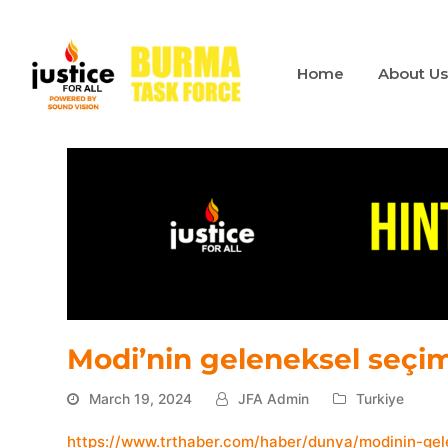
Home
About U
Modi’nin geleneksel seçim s
March 19, 2024
JFA Admin
Turkiye
https://www.trthaber.com/haber/dunya/modinin-gelen