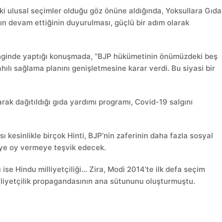
 ulusal seçimler olduğu göz önüne aldığında, Yoksullara Gıda
nın devam ettiğinin duyurulması, güçlü bir adım olarak
inginde yaptığı konuşmada, “BJP hükümetinin önümüzdeki beş
ılı sağlama planını genişletmesine karar verdi. Bu siyasi bir
rak dağıtıldığı gıda yardımı programı, Covid-19 salgını
 kesinlikle birçok Hinti, BJP’nin zaferinin daha fazla sosyal
’ye oy vermeye teşvik edecek.
se Hindu milliyetçiliği… Zira, Modi 2014’te ilk defa seçim
lliyetçilik propagandasının ana sütununu oluşturmuştu.