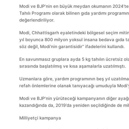
Modi ve BJP’nin en büyük meydan okumanın 2024’teki
Tahılı Programı olarak bilinen gıda yardımı programı
değerlendiriliyor.
Modi, Chhattisgarh eyaletindeki bölgesel seçim mit
yıl boyunca 800 milyon yoksul insana bedava gıda tah
söz değil, Modi’nin garantisidir” ifadelerini kullandı.
En savunmasız gruplara ayda 5 kg tahılın ücretsiz ola
sırasında başlatılmış ve kısa aşamalarla uzatılmıştı.
Uzmanlara göre, yardım programının beş yıl uzatılması
refah önlemlerine olanak tanıyacağı umuduyla Modi
Modi ve BJP’nin yürüteceği kampanyanın diğer ayağı i
kazandığında da, 2019’da yeniden seçildiğinde de mi
Milliyetçi kampanya