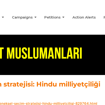
s
Campaigns
Petitions
Action Alerts
tratejisi: Hindu milliyetçiliği
eksel-secim-stratejisi-hindu-milliyetciligi-829764.html