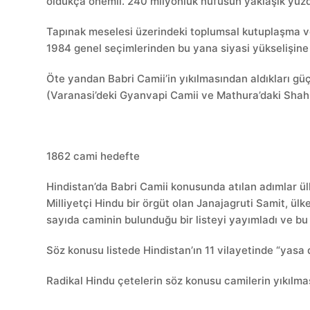
oldukça önemli. 240 milyonluk nüfusun yaklaşık yüzd
Tapınak meselesi üzerindeki toplumsal kutuplaşma ve
1984 genel seçimlerinden bu yana siyasi yükselişine
Öte yandan Babri Camii’in yıkılmasından aldıkları güç,
(Varanasi’deki Gyanvapi Camii ve Mathura’daki Shahi
1862 cami hedefte
Hindistan’da Babri Camii konusunda atılan adımlar ül
Milliyetçi Hindu bir örgüt olan Janajagruti Samit, ülk
sayıda caminin bulunduğu bir listeyi yayımladı ve bu 
Söz konusu listede Hindistan’ın 11 vilayetinde “yasa 
Radikal Hindu çetelerin söz konusu camilerin yıkılması