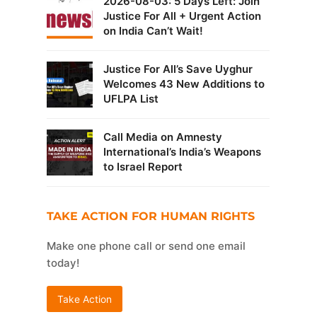
2026-08-03: 5 Days Left: Join
Justice For All + Urgent Action
on India Can’t Wait!
Justice For All’s Save Uyghur
Welcomes 43 New Additions to
UFLPA List
Call Media on Amnesty
International’s India’s Weapons
to Israel Report
TAKE ACTION FOR HUMAN RIGHTS
Make one phone call or send one email
today!
Take Action