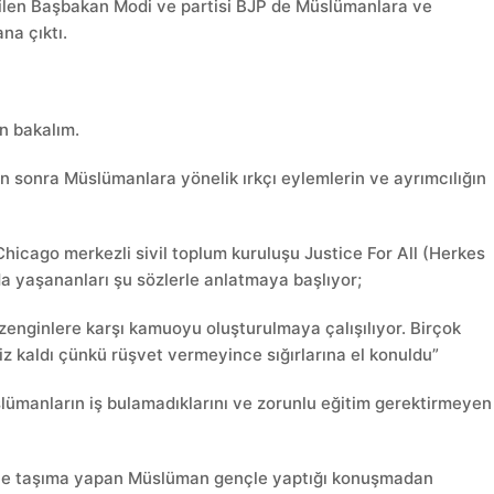
eçilen Başbakan Modi ve partisi BJP de Müslümanlara ve
na çıktı.
an bakalım.
 sonra Müslümanlara yönelik ırkçı eylemlerin ve ayrımcılığın
hicago merkezli sivil toplum kuruluşu Justice For All (Herkes
da yaşananları şu sözlerle anlatmaya başlıyor;
enginlere karşı kamuoyu oluşturulmaya çalışılıyor. Birçok
z kaldı çünkü rüşvet vermeyince sığırlarına el konuldu”
ümanların iş bulamadıklarını ve zorunlu eğitim gerektirmeyen
çekle taşıma yapan Müslüman gençle yaptığı konuşmadan