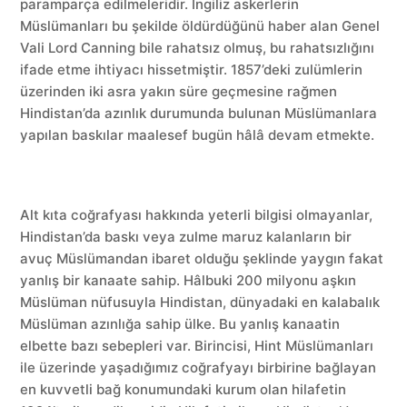
paramparça edilmeleridir. İngiliz askerlerin
Müslümanları bu şekilde öldürdüğünü haber alan Genel
Vali Lord Canning bile rahatsız olmuş, bu rahatsızlığını
ifade etme ihtiyacı hissetmiştir. 1857’deki zulümlerin
üzerinden iki asra yakın süre geçmesine rağmen
Hindistan’da azınlık durumunda bulunan Müslümanlara
yapılan baskılar maalesef bugün hâlâ devam etmekte.
Alt kıta coğrafyası hakkında yeterli bilgisi olmayanlar,
Hindistan’da baskı veya zulme maruz kalanların bir
avuç Müslümandan ibaret olduğu şeklinde yaygın fakat
yanlış bir kanaate sahip. Hâlbuki 200 milyonu aşkın
Müslüman nüfusuyla Hindistan, dünyadaki en kalabalık
Müslüman azınlığa sahip ülke. Bu yanlış kanaatin
elbette bazı sebepleri var. Birincisi, Hint Müslümanları
ile üzerinde yaşadığımız coğrafyayı birbirine bağlayan
en kuvvetli bağ konumundaki kurum olan hilafetin