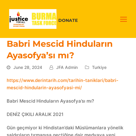
DONATE
Babri Mescid Hinduların
Ayasofya’sı mı?
June 28, 2024
JFA Admin
Turkiye
https://www.derintarih.com/tarihin-taniklari/babri-
mescid-hindularin-ayasofyasi-mi/
Babri Mescid Hinduların Ayasofya’sı mı?
DENİZ ÇIKILI ARALIK 2021
Gün geçmiyor ki Hindistan’daki Müslümanlara yönelik
saldırıların tırmanışa geçtiğine dair medyaya yeni