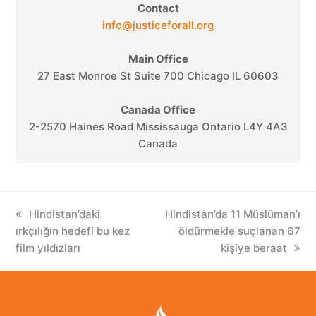
Contact
info@justiceforall.org
Main Office
27 East Monroe St Suite 700 Chicago IL 60603
Canada Office
2-2570 Haines Road Mississauga Ontario L4Y 4A3
Canada
previous
Hindistan’daki
next
Hindistan’da 11 Müslüman’ı
ırkçılığın hedefi bu kez
post:
post:
öldürmekle suçlanan 67
film yıldızları
kişiye beraat