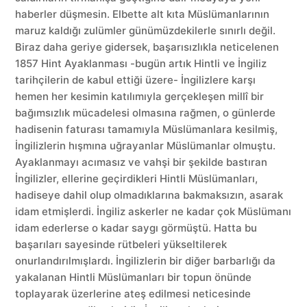
haberler düşmesin. Elbette alt kıta Müslümanlarının
maruz kaldığı zulümler günümüzdekilerle sınırlı değil.
Biraz daha geriye gidersek, başarısızlıkla neticelenen
1857 Hint Ayaklanması -bugün artık Hintli ve İngiliz
tarihçilerin de kabul ettiği üzere- İngilizlere karşı
hemen her kesimin katılımıyla gerçekleşen millî bir
bağımsızlık mücadelesi olmasına rağmen, o günlerde
hadisenin faturası tamamıyla Müslümanlara kesilmiş,
İngilizlerin hışmına uğrayanlar Müslümanlar olmuştu.
Ayaklanmayı acımasız ve vahşi bir şekilde bastıran
İngilizler, ellerine geçirdikleri Hintli Müslümanları,
hadiseye dahil olup olmadıklarına bakmaksızın, asarak
idam etmişlerdi. İngiliz askerler ne kadar çok Müslümanı
idam ederlerse o kadar saygı görmüştü. Hatta bu
başarıları sayesinde rütbeleri yükseltilerek
onurlandırılmışlardı. İngilizlerin bir diğer barbarlığı da
yakalanan Hintli Müslümanları bir topun önünde
toplayarak üzerlerine ateş edilmesi neticesinde