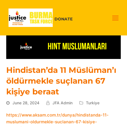
DONATE
Hindistan’da 11 Müslüman’ı
öldürmekle suçlanan 67
kişiye beraat
June 28, 2024
JFA Admin
Turkiye
https://www.aksam.com.tr/dunya/hindistanda-11-
muslumani-oldurmekle-suclanan-67-kisiye-