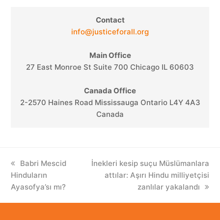
Contact
info@justiceforall.org
Main Office
27 East Monroe St Suite 700 Chicago IL 60603
Canada Office
2-2570 Haines Road Mississauga Ontario L4Y 4A3
Canada
previous
Babri Mescid
next
İnekleri kesip suçu Müslümanlara
Hinduların
post:
post:
attılar: Aşırı Hindu milliyetçisi
Ayasofya’sı mı?
zanlılar yakalandı