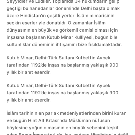
Seyyidler ve Lûdîler. Toplamda 34 hükümdarın gelip
geçtiği bu hanedanlar döneminde Delhi başta olmak
üzere Hindistan’ın çeşitli yerleri İslâm mimarisinin
seçkin eserleriyle donatıldı. O zamanlar İslâm
dünyasının en büyük ve görkemli camisi olması için
inşasına başlanan Kutub Minar Külliyesi, bugün bile
sultanlıklar döneminin ihtişamını bize fısıldamaktadır.
Kutub Minar, Delhi-Türk Sultanı Kutbettin Aybek
tarafından 1192’de inşasına başlanmış yaklaşık 900
yıllık bir anıt eserdir.
Kutub Minar, Delhi-Türk Sultanı Kutbettin Aybek
tarafından 1192’de inşasına başlanmış yaklaşık 900
yıllık bir anıt eserdir.
İslâm tarihinin en parlak medeniyetlerinden birini kuran
ve bugün Hint Alt Kıtası’nda Müslüman nüfusun
böylesine yoğun olmasının en büyük sebebini teşkil
eden Babür İmparatorluğu ise, sadece Hindistan’ın değil