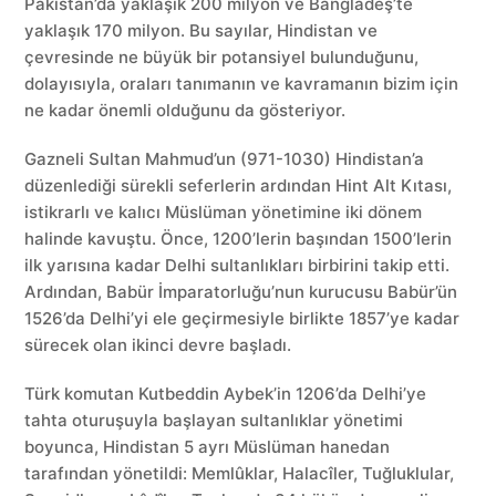
Pakistan’da yaklaşık 200 milyon ve Bangladeş’te
yaklaşık 170 milyon. Bu sayılar, Hindistan ve
çevresinde ne büyük bir potansiyel bulunduğunu,
dolayısıyla, oraları tanımanın ve kavramanın bizim için
ne kadar önemli olduğunu da gösteriyor.
Gazneli Sultan Mahmud’un (971-1030) Hindistan’a
düzenlediği sürekli seferlerin ardından Hint Alt Kıtası,
istikrarlı ve kalıcı Müslüman yönetimine iki dönem
halinde kavuştu. Önce, 1200’lerin başından 1500’lerin
ilk yarısına kadar Delhi sultanlıkları birbirini takip etti.
Ardından, Babür İmparatorluğu’nun kurucusu Babür’ün
1526’da Delhi’yi ele geçirmesiyle birlikte 1857’ye kadar
sürecek olan ikinci devre başladı.
Türk komutan Kutbeddin Aybek’in 1206’da Delhi’ye
tahta oturuşuyla başlayan sultanlıklar yönetimi
boyunca, Hindistan 5 ayrı Müslüman hanedan
tarafından yönetildi: Memlûklar, Halacîler, Tuğluklular,