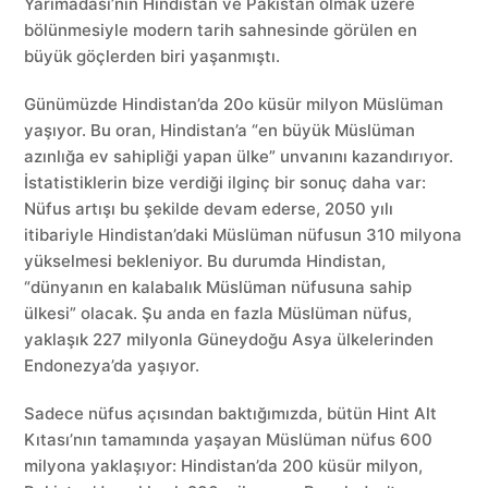
Yarımadası’nın Hindistan ve Pakistan olmak üzere
bölünmesiyle modern tarih sahnesinde görülen en
büyük göçlerden biri yaşanmıştı.
Günümüzde Hindistan’da 20o küsür milyon Müslüman
yaşıyor. Bu oran, Hindistan’a “en büyük Müslüman
azınlığa ev sahipliği yapan ülke” unvanını kazandırıyor.
İstatistiklerin bize verdiği ilginç bir sonuç daha var:
Nüfus artışı bu şekilde devam ederse, 2050 yılı
itibariyle Hindistan’daki Müslüman nüfusun 310 milyona
yükselmesi bekleniyor. Bu durumda Hindistan,
“dünyanın en kalabalık Müslüman nüfusuna sahip
ülkesi” olacak. Şu anda en fazla Müslüman nüfus,
yaklaşık 227 milyonla Güneydoğu Asya ülkelerinden
Endonezya’da yaşıyor.
Sadece nüfus açısından baktığımızda, bütün Hint Alt
Kıtası’nın tamamında yaşayan Müslüman nüfus 600
milyona yaklaşıyor: Hindistan’da 200 küsür milyon,