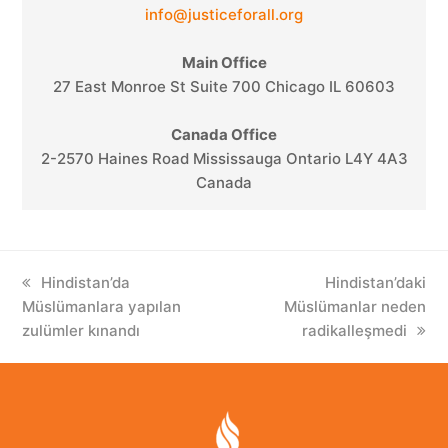
info@justiceforall.org
Main Office
27 East Monroe St Suite 700 Chicago IL 60603
Canada Office
2-2570 Haines Road Mississauga Ontario L4Y 4A3
Canada
previous
Hindistan’da
next
Hindistan’daki
Müslümanlara yapılan
post:
Müslümanlar neden
post:
zulümler kınandı
radikalleşmedi