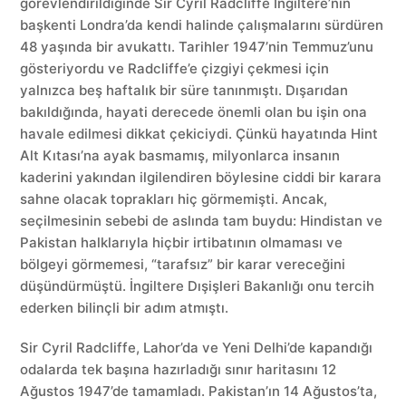
görevlendirildiğinde Sir Cyril Radcliffe İngiltere’nin
başkenti Londra’da kendi halinde çalışmalarını sürdüren
48 yaşında bir avukattı. Tarihler 1947’nin Temmuz’unu
gösteriyordu ve Radcliffe’e çizgiyi çekmesi için
yalnızca beş haftalık bir süre tanınmıştı. Dışarıdan
bakıldığında, hayati derecede önemli olan bu işin ona
havale edilmesi dikkat çekiciydi. Çünkü hayatında Hint
Alt Kıtası’na ayak basmamış, milyonlarca insanın
kaderini yakından ilgilendiren böylesine ciddi bir karara
sahne olacak toprakları hiç görmemişti. Ancak,
seçilmesinin sebebi de aslında tam buydu: Hindistan ve
Pakistan halklarıyla hiçbir irtibatının olmaması ve
bölgeyi görmemesi, “tarafsız” bir karar vereceğini
düşündürmüştü. İngiltere Dışişleri Bakanlığı onu tercih
ederken bilinçli bir adım atmıştı.
Sir Cyril Radcliffe, Lahor’da ve Yeni Delhi’de kapandığı
odalarda tek başına hazırladığı sınır haritasını 12
Ağustos 1947’de tamamladı. Pakistan’ın 14 Ağustos’ta,