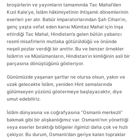
broşürlerin ve yayımların tamamında Tac Mahal’den
Kızıl Kale’ye, İslâm hâkimiyetinin ihtişamlı dönemlerinin
eserleri yer alır. Babür imparatorlarından Şah Cihan’ın,
genç yaşta vefat eden karısı Mümtaz Mahal için inşa
ettirdiği Tac Mahal, Hindistan’a gelen bütün yabancı
resmî misafirlerin mutlaka götürüldüğü ve önünde
neşeli pozlar verdiği bir anıttır. Bu ve benzer örnekler
İslâm’ın ve Müslümanların, Hindistan’ın kimliğinin asli bir
parçasına dönüştüğünü gösteriyor.
Günümüzde yaşanan şartlar ne olursa olsun, yakın ve
uzak gelecekte İslâm, yeniden Hint semalarında
gülümseyen yüzünü göstermeye başlayacaktır, diye
umut edebiliriz.
İslâm dünyasına ve coğrafyasına “Osmanlı merkezli”
bakmak gibi bir alışkanlığımız var. Osmanlı’nın yönettiği
veya eserler bıraktığı bölgeler ilgimizi daha çok ve hızlı
çekiyor. Bu durum, Osmanlı’dan geriye kalan topraklar