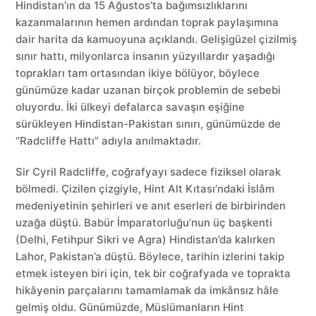
Hindistan’ın da 15 Ağustos’ta bağımsızlıklarını
kazanmalarının hemen ardından toprak paylaşımına
dair harita da kamuoyuna açıklandı. Gelişigüzel çizilmiş
sınır hattı, milyonlarca insanın yüzyıllardır yaşadığı
toprakları tam ortasından ikiye bölüyor, böylece
günümüze kadar uzanan birçok problemin de sebebi
oluyordu. İki ülkeyi defalarca savaşın eşiğine
sürükleyen Hindistan-Pakistan sınırı, günümüzde de
“Radcliffe Hattı” adıyla anılmaktadır.
Sir Cyril Radcliffe, coğrafyayı sadece fiziksel olarak
bölmedi. Çizilen çizgiyle, Hint Alt Kıtası’ndaki İslâm
medeniyetinin şehirleri ve anıt eserleri de birbirinden
uzağa düştü. Babür İmparatorluğu’nun üç başkenti
(Delhi, Fetihpur Sikri ve Agra) Hindistan’da kalırken
Lahor, Pakistan’a düştü. Böylece, tarihin izlerini takip
etmek isteyen biri için, tek bir coğrafyada ve toprakta
hikâyenin parçalarını tamamlamak da imkânsız hâle
gelmiş oldu. Günümüzde, Müslümanların Hint