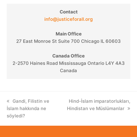
Contact
info@justiceforall.org
Main Office
27 East Monroe St Suite 700 Chicago IL 60603
Canada Office
2-2570 Haines Road Mississauga Ontario L4Y 4A3
Canada
previous
Gandi, Filistin ve
next
Hind-İslam imparatorlukları,
İslam hakkında ne
post:
Hindistan ve Müslümanlar
post:
söyledi?