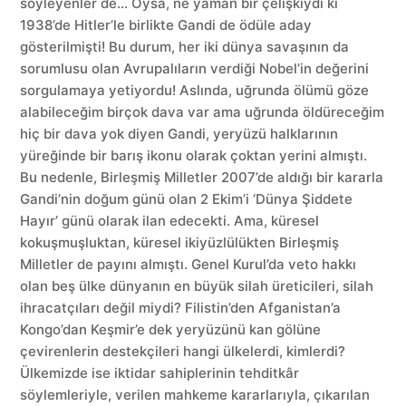
söyleyenler de… Oysa, ne yaman bir çelişkiydi ki
1938’de Hitler’le birlikte Gandi de ödüle aday
gösterilmişti! Bu durum, her iki dünya savaşının da
sorumlusu olan Avrupalıların verdiği Nobel’in değerini
sorgulamaya yetiyordu! Aslında, uğrunda ölümü göze
alabileceğim birçok dava var ama uğrunda öldüreceğim
hiç bir dava yok diyen Gandi, yeryüzü halklarının
yüreğinde bir barış ikonu olarak çoktan yerini almıştı.
Bu nedenle, Birleşmiş Milletler 2007’de aldığı bir kararla
Gandi’nin doğum günü olan 2 Ekim’i ‘Dünya Şiddete
Hayır’ günü olarak ilan edecekti. Ama, küresel
kokuşmuşluktan, küresel ikiyüzlülükten Birleşmiş
Milletler de payını almıştı. Genel Kurul’da veto hakkı
olan beş ülke dünyanın en büyük silah üreticileri, silah
ihracatçıları değil miydi? Filistin’den Afganistan’a
Kongo’dan Keşmir’e dek yeryüzünü kan gölüne
çevirenlerin destekçileri hangi ülkelerdi, kimlerdi?
Ülkemizde ise iktidar sahiplerinin tehditkâr
söylemleriyle, verilen mahkeme kararlarıyla, çıkarılan