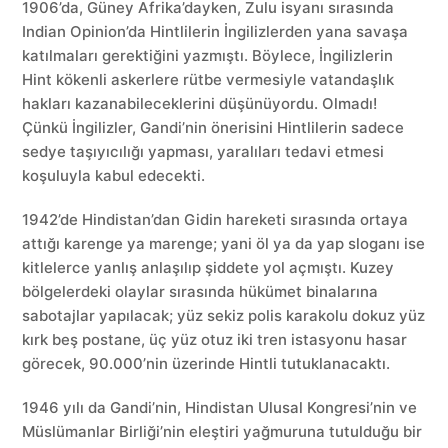
1906’da, Güney Afrika’dayken, Zulu isyanı sırasında
Indian Opinion’da Hintlilerin İngilizlerden yana savaşa
katılmaları gerektiğini yazmıştı. Böylece, İngilizlerin
Hint kökenli askerlere rütbe vermesiyle vatandaşlık
hakları kazanabileceklerini düşünüyordu. Olmadı!
Çünkü İngilizler, Gandi’nin önerisini Hintlilerin sadece
sedye taşıyıcılığı yapması, yaralıları tedavi etmesi
koşuluyla kabul edecekti.
1942’de Hindistan’dan Gidin hareketi sırasında ortaya
attığı karenge ya marenge; yani öl ya da yap sloganı ise
kitlelerce yanlış anlaşılıp şiddete yol açmıştı. Kuzey
bölgelerdeki olaylar sırasında hükümet binalarına
sabotajlar yapılacak; yüz sekiz polis karakolu dokuz yüz
kırk beş postane, üç yüz otuz iki tren istasyonu hasar
görecek, 90.000’nin üzerinde Hintli tutuklanacaktı.
1946 yılı da Gandi’nin, Hindistan Ulusal Kongresi’nin ve
Müslümanlar Birliği’nin eleştiri yağmuruna tutulduğu bir