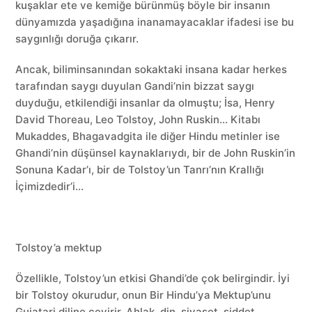
kuşaklar ete ve kemiğe bürünmüş böyle bir insanın
dünyamızda yaşadığına inanamayacaklar ifadesi ise bu
saygınlığı doruğa çıkarır.
Ancak, biliminsanından sokaktaki insana kadar herkes
tarafından saygı duyulan Gandi’nin bizzat saygı
duyduğu, etkilendiği insanlar da olmuştu; İsa, Henry
David Thoreau, Leo Tolstoy, John Ruskin… Kitabı
Mukaddes, Bhagavadgita ile diğer Hindu metinler ise
Ghandi’nin düşünsel kaynaklarıydı, bir de John Ruskin’in
Sonuna Kadar’ı, bir de Tolstoy’un Tanrı’nın Krallığı
İçimizdedir’i…
Tolstoy’a mektup
Özellikle, Tolstoy’un etkisi Ghandi’de çok belirgindir. İyi
bir Tolstoy okurudur, onun Bir Hindu’ya Mektup’unu
Gujatari diline çevirir. Ahlak, din, siyaset, şiddet