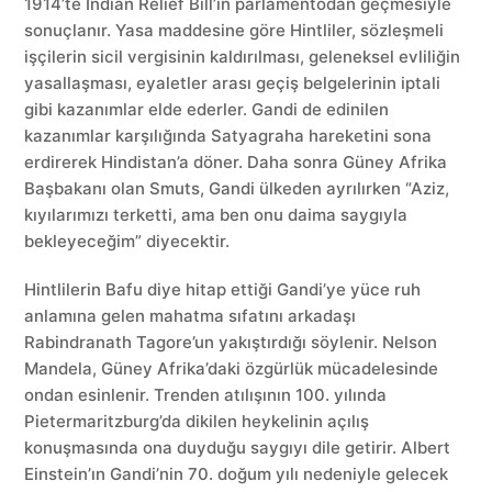
1914’te Indian Relief Bill’in parlamentodan geçmesiyle
sonuçlanır. Yasa maddesine göre Hintliler, sözleşmeli
işçilerin sicil vergisinin kaldırılması, geleneksel evliliğin
yasallaşması, eyaletler arası geçiş belgelerinin iptali
gibi kazanımlar elde ederler. Gandi de edinilen
kazanımlar karşılığında Satyagraha hareketini sona
erdirerek Hindistan’a döner. Daha sonra Güney Afrika
Başbakanı olan Smuts, Gandi ülkeden ayrılırken “Aziz,
kıyılarımızı terketti, ama ben onu daima saygıyla
bekleyeceğim” diyecektir.
Hintlilerin Bafu diye hitap ettiği Gandi’ye yüce ruh
anlamına gelen mahatma sıfatını arkadaşı
Rabindranath Tagore’un yakıştırdığı söylenir. Nelson
Mandela, Güney Afrika’daki özgürlük mücadelesinde
ondan esinlenir. Trenden atılışının 100. yılında
Pietermaritzburg’da dikilen heykelinin açılış
konuşmasında ona duyduğu saygıyı dile getirir. Albert
Einstein’ın Gandi’nin 70. doğum yılı nedeniyle gelecek