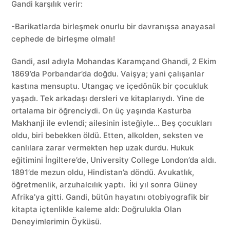
Gandi karşılık verir:
-Barikatlarda birleşmek onurlu bir davranışsa anayasal
cephede de birleşme olmalı!
Gandi, asıl adıyla Mohandas Karamçand Ghandi, 2 Ekim
1869’da Porbandar’da doğdu. Vaişya; yani çalışanlar
kastına mensuptu. Utangaç ve içedönük bir çocukluk
yaşadı. Tek arkadaşı dersleri ve kitaplarıydı. Yine de
ortalama bir öğrenciydi. On üç yaşında Kasturba
Makhanji ile evlendi; ailesinin isteğiyle… Beş çocukları
oldu, biri bebekken öldü. Etten, alkolden, seksten ve
canlılara zarar vermekten hep uzak durdu. Hukuk
eğitimini İngiltere’de, University College London’da aldı.
1891’de mezun oldu, Hindistan’a döndü. Avukatlık,
öğretmenlik, arzuhalcılık yaptı. İki yıl sonra Güney
Afrika’ya gitti. Gandi, bütün hayatını otobiyografik bir
kitapta içtenlikle kaleme aldı: Doğrulukla Olan
Deneyimlerimin Öyküsü.