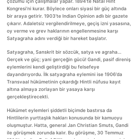
çözümü için çalışmalar yapar. 1894’te Natal Hint
Kongresi’ni kurar. Böylece onları siyasi bir güç altında
bir araya getirir. 1903’te Indian Opinion adlı bir gazete
çıkarır. Adaletsiz vergilendirilmeye, geçiş izni yasasına,
oy verme ve grev haklarının engellenmesine karşı
Satyagraha adını verdiği bir hareket başlatır.
Satyagraha, Sanskrit bir sözcük, satya ve agraha…
Gerçek ve güç; yani gerçeğin gücü! Gandi, pasif direniş
eylemlerini kendi geliştirdiği bu felsefeye
dayandırıyordu. İlk satyagraha eylemini ise 1906’da
Transvaal hükümetinin çıkardığı Hintli nüfusu kayıt
altına almaya zorlayan bir yasaya karşı
gerçekleştirecekti.
Hükümet eylemleri şiddetli biçimde bastırsa da
Hintlilerin yurttaşlık hakları konusunda bir kamuoyu
oluşmuştur. Hatta, general Jan Christian Smuts, Gandi
ile görüşmek zorunda kalır. Bu görüşme, 30 Temmuz