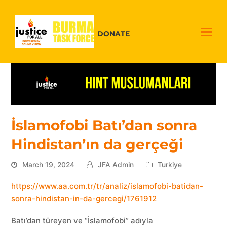
DONATE
İslamofobi Batı’dan sonra
Hindistan’ın da gerçeği
March 19, 2024
JFA Admin
Turkiye
https://www.aa.com.tr/tr/analiz/islamofobi-batidan-
sonra-hindistan-in-da-gercegi/1761912
Batı’dan türeyen ve “İslamofobi” adıyla