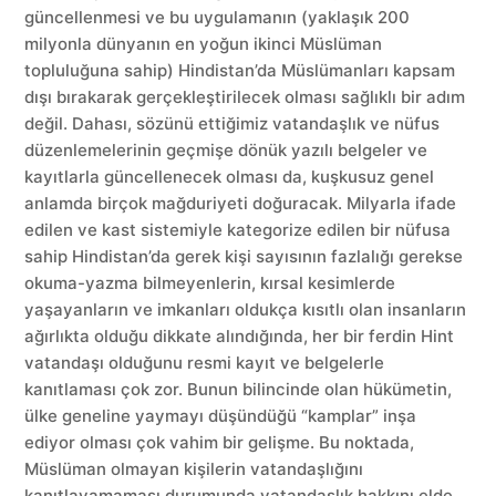
güncellenmesi ve bu uygulamanın (yaklaşık 200
milyonla dünyanın en yoğun ikinci Müslüman
topluluğuna sahip) Hindistan’da Müslümanları kapsam
dışı bırakarak gerçekleştirilecek olması sağlıklı bir adım
değil. Dahası, sözünü ettiğimiz vatandaşlık ve nüfus
düzenlemelerinin geçmişe dönük yazılı belgeler ve
kayıtlarla güncellenecek olması da, kuşkusuz genel
anlamda birçok mağduriyeti doğuracak. Milyarla ifade
edilen ve kast sistemiyle kategorize edilen bir nüfusa
sahip Hindistan’da gerek kişi sayısının fazlalığı gerekse
okuma-yazma bilmeyenlerin, kırsal kesimlerde
yaşayanların ve imkanları oldukça kısıtlı olan insanların
ağırlıkta olduğu dikkate alındığında, her bir ferdin Hint
vatandaşı olduğunu resmi kayıt ve belgelerle
kanıtlaması çok zor. Bunun bilincinde olan hükümetin,
ülke geneline yaymayı düşündüğü “kamplar” inşa
ediyor olması çok vahim bir gelişme. Bu noktada,
Müslüman olmayan kişilerin vatandaşlığını
kanıtlayamaması durumunda vatandaşlık hakkını elde