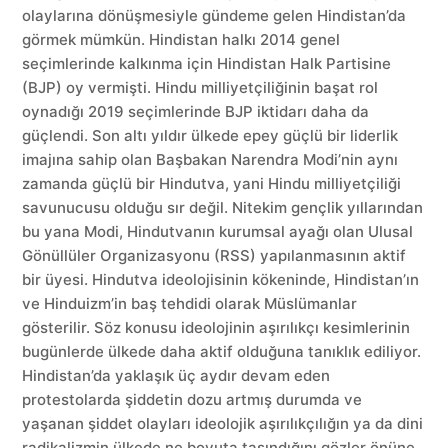
olaylarına dönüşmesiyle gündeme gelen Hindistan’da
görmek mümkün. Hindistan halkı 2014 genel
seçimlerinde kalkınma için Hindistan Halk Partisine
(BJP) oy vermişti. Hindu milliyetçiliğinin başat rol
oynadığı 2019 seçimlerinde BJP iktidarı daha da
güçlendi. Son altı yıldır ülkede epey güçlü bir liderlik
imajına sahip olan Başbakan Narendra Modi’nin aynı
zamanda güçlü bir Hindutva, yani Hindu milliyetçiliği
savunucusu olduğu sır değil. Nitekim gençlik yıllarından
bu yana Modi, Hindutvanın kurumsal ayağı olan Ulusal
Gönüllüler Organizasyonu (RSS) yapılanmasının aktif
bir üyesi. Hindutva ideolojisinin kökeninde, Hindistan’ın
ve Hinduizm’in baş tehdidi olarak Müslümanlar
gösterilir. Söz konusu ideolojinin aşırılıkçı kesimlerinin
bugünlerde ülkede daha aktif olduğuna tanıklık ediliyor.
Hindistan’da yaklaşık üç aydır devam eden
protestolarda şiddetin dozu artmış durumda ve
yaşanan şiddet olayları ideolojik aşırılıkçılığın ya da dini
radikalizmin ülkede ne boyuta taşındığını gözler önüne