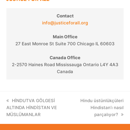
Contact
info@justiceforall.org
Main Office
27 East Monroe St Suite 700 Chicago IL 60603
Canada Office
2-2570 Haines Road Mississauga Ontario L4Y 4A3
Canada
previous
HİNDUTVA GÖLGESİ
next
Hindu üstünlükçüleri
ALTINDA HİNDİSTAN VE
post:
post:
Hindistan’ı nasıl
MÜSLÜMANLAR
parçalıyor?