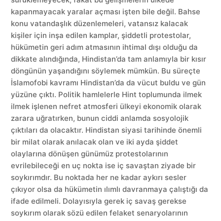
kapanmayacak yaralar açması işten bile değil. Bahse
konu vatandaşlık düzenlemeleri, vatansız kalacak
kişiler için inşa edilen kamplar, şiddetli protestolar,
hükümetin geri adım atmasının ihtimal dışı olduğu da
dikkate alındığında, Hindistan’da tam anlamıyla bir kısır
döngünün yaşandığını söylemek mümkün. Bu süreçte
İslamofobi kavramı Hindistan’da da vücut buldu ve gün
yüzüne çıktı. Politik hamlelerle Hint toplumunda ilmek
ilmek işlenen nefret atmosferi ülkeyi ekonomik olarak
zarara uğratırken, bunun ciddi anlamda sosyolojik
çıktıları da olacaktır. Hindistan siyasi tarihinde önemli
bir milat olarak anılacak olan ve iki ayda şiddet
olaylarına dönüşen günümüz protestolarının
evrilebileceği en uç nokta ise iç savaştan ziyade bir
soykırımdır. Bu noktada her ne kadar aykırı sesler
çıkıyor olsa da hükümetin ılımlı davranmaya çalıştığı da
ifade edilmeli. Dolayısıyla gerek iç savaş gerekse
soykırım olarak sözü edilen felaket senaryolarının