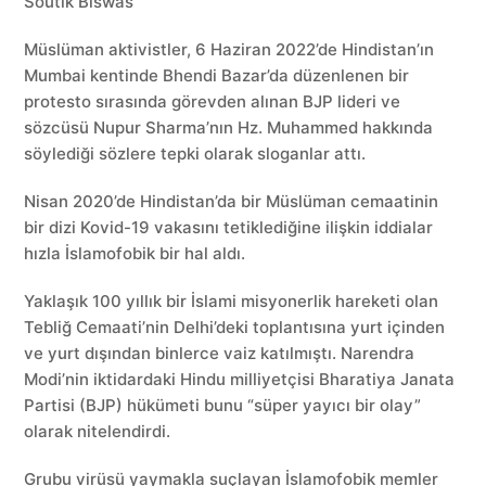
Soutik Biswas
Müslüman aktivistler, 6 Haziran 2022’de Hindistan’ın
Mumbai kentinde Bhendi Bazar’da düzenlenen bir
protesto sırasında görevden alınan BJP lideri ve
sözcüsü Nupur Sharma’nın Hz. Muhammed hakkında
söylediği sözlere tepki olarak sloganlar attı.
Nisan 2020’de Hindistan’da bir Müslüman cemaatinin
bir dizi Kovid-19 vakasını tetiklediğine ilişkin iddialar
hızla İslamofobik bir hal aldı.
Yaklaşık 100 yıllık bir İslami misyonerlik hareketi olan
Tebliğ Cemaati’nin Delhi’deki toplantısına yurt içinden
ve yurt dışından binlerce vaiz katılmıştı. Narendra
Modi’nin iktidardaki Hindu milliyetçisi Bharatiya Janata
Partisi (BJP) hükümeti bunu “süper yayıcı bir olay”
olarak nitelendirdi.
Grubu virüsü yaymakla suçlayan İslamofobik memler