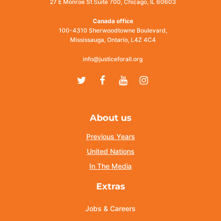
27 E Monroe St Suite 700, Chicago, IL 60603
Canada office
100-4310 Sherwoodtowne Boulevard,
Mississauga, Ontario, L4Z 4C4
info@justiceforall.org
Twitter
Facebook
Youtube
Instagram
About us
Previous Years
United Nations
In The Media
Extras
Jobs & Careers