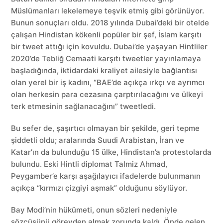
Müslümanları lekelemeye teşvik etmiş gibi görünüyor.
Bunun sonuçları oldu. 2018 yılında Dubai’deki bir otelde
çalışan Hindistan kökenli popüler bir şef, İslam karşıtı
bir tweet attığı için kovuldu. Dubai’de yaşayan Hintliler
2020’de Tebliğ Cemaati karşıtı tweetler yayınlamaya
başladığında, iktidardaki kraliyet ailesiyle bağlantısı
olan yerel bir iş kadını, “BAE’de açıkça ırkçı ve ayrımcı
olan herkesin para cezasına çarptırılacağını ve ülkeyi
terk etmesinin sağlanacağını” tweetledi.
Bu sefer de, şaşırtıcı olmayan bir şekilde, geri tepme
şiddetli oldu; aralarında Suudi Arabistan, İran ve
Katar’ın da bulunduğu 15 ülke, Hindistan’a protestolarda
bulundu. Eski Hintli diplomat Talmiz Ahmad,
Peygamber’e karşı aşağılayıcı ifadelerde bulunmanın
açıkça “kırmızı çizgiyi aşmak” olduğunu söylüyor.
Bay Modi’nin hükümeti, onun sözleri nedeniyle
sözcüsünü görevden almak zorunda kaldı. Önde gelen