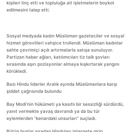
kişileri linç etti ve topluluğa ait işletmelerin boykot
edilmesini talep etti.
Sosyal medyada kadın Müslüman gazeteciler ve sosyal
hizmet görevlileri vahşice trollendi. Müslüman kadınlar
sahte çevrimiçi açık artırmalarla satışa sunuluyor.
Partizan haber ağları, katılımcıları tiz talk şovları
sırasında aşırı pozisyonlar almaya kışkırtarak yangını
körükledi.
Bazı Hindu liderler Aralık ayında Müslümanlara karşı
şiddet çağrısında bulundu
Bay Modi’nin hükümeti ya kasıtlı bir sessizliği sürdürdü,
yanıt vermekte yavaş davrandı ya da bu tür
eylemlerden “kenardaki unsurları” suçladı.
Bütün bunlar sıradan Hinduları internete girip