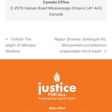
Canada Office
2-2570 Haines Road Mississauga Ontario L4Y 4A3
Canada
previous
Turkish The
next
Nupur Sharma: Saldırgan Hz.
plight of Manipur
post:
post:
Muhammed yorumlarının
Muslims
arkasındaki Hintli kadın
Powered by Sound Vision.
Main office