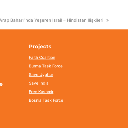
ext
Arap Baharı”nda Yeşeren İsrail – Hindistan İlişkileri
ost:
Projects
Faith Coalition
Burma Task Force
Save Uyghur
Save India
e
Free Kashmir
Bosnia Task Force