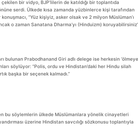
ilen bir vidyo, BJP’lilerin de katıldığı bir toplantıda
önüne serdi. Ülkede kısa zamanda yüzbinlerce kişi tarafından
r konuşmacı, “Yüz kişiyiz, asker olsak ve 2 milyon Müslüman’ı
z ancak o zaman Sanatana Dharma’yı (Hinduizm) koruyabilirsiniz
arı bulunan Prabodhanand Giri adlı delege ise herkesin ‘ölmey
ları söylüyor: “Polis, ordu ve Hindistan’daki her Hindu silah
Artık başka bir seçenek kalmadı.”
nen bu söylemlerin ülkede Müslümanlara yönelik cinayetleri
uyandırması üzerine Hindistan savcılığı sözkonusu toplantıyla