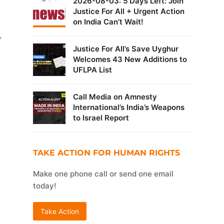
2026-08-03: 5 Days Left: Join
Justice For All + Urgent Action
on India Can’t Wait!
”
Justice For All’s Save Uyghur
Welcomes 43 New Additions to
UFLPA List
e
Call Media on Amnesty
International’s India’s Weapons
to Israel Report
TAKE ACTION FOR HUMAN RIGHTS
Make one phone call or send one email
today!
Take Action