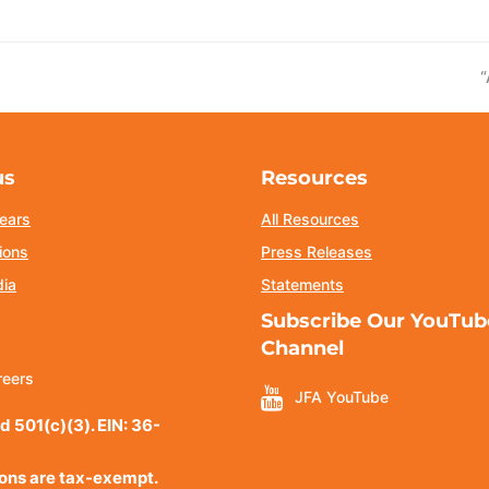
n
“
p
us
Resources
ears
All Resources
ions
Press Releases
dia
Statements
Subscribe Our YouTub
Channel
reers
JFA YouTube
d 501(c)(3). EIN: 36-
ions are tax-exempt.