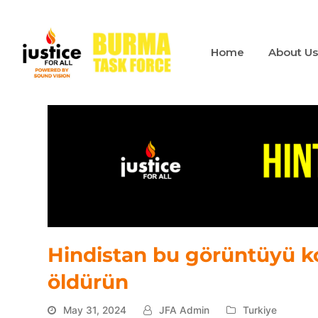
Home
About U
Hindistan bu görüntüyü k
öldürün
May 31, 2024
JFA Admin
Turkiye