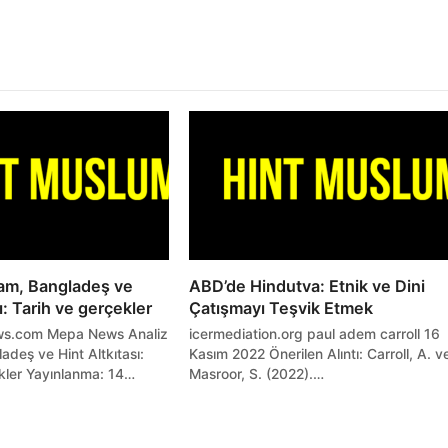
sam, Bangladeş ve
ABD’de Hindutva: Etnik ve Dini
ı: Tarih ve gerçekler
Çatışmayı Teşvik Etmek
s.com Mepa News Analiz
icermediation.org paul adem carroll 16
adeş ve Hint Altkıtası:
Kasım 2022 Önerilen Alıntı: Carroll, A. v
kler Yayınlanma: 14…
Masroor, S. (2022).…