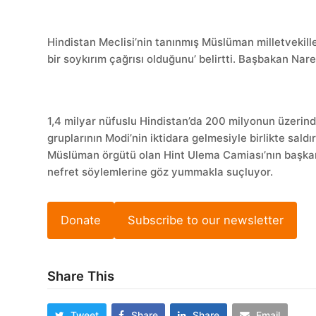
Hindistan Meclisi’nin tanınmış Müslüman milletvekille
bir soykırım çağrısı olduğunu’ belirtti. Başbakan Nar
1,4 milyar nüfuslu Hindistan’da 200 milyonun üzeri
gruplarının Modi’nin iktidara gelmesiyle birlikte saldırı
Müslüman örgütü olan Hint Ulema Camiası’nın başk
nefret söylemlerine göz yummakla suçluyor.
Donate
Subscribe to our newsletter
Share This
Tweet
Share
Share
Email