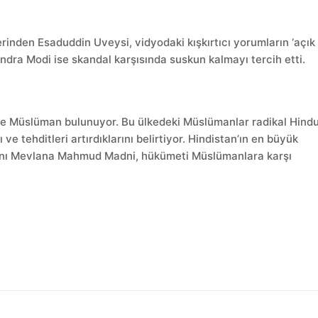
rinden Esaduddin Uveysi, vidyodaki kışkırtıcı yorumların ‘açık
endra Modi ise skandal karşısında suskun kalmayı tercih etti.
nde Müslüman bulunuyor. Bu ülkedeki Müslümanlar radikal Hind
 ve tehditleri artırdıklarını belirtiyor. Hindistan’ın en büyük
anı Mevlana Mahmud Madni, hükümeti Müslümanlara karşı