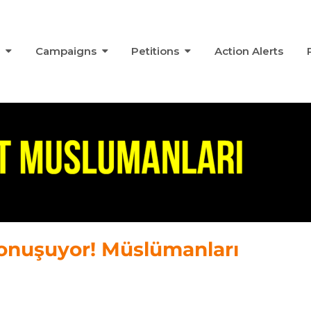
s
Campaigns
Petitions
Action Alerts
onuşuyor! Müslümanları