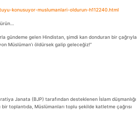
ntuyu-konusuyor-muslumanlari-oldurun-h112240.html
dürün…
larla gündeme gelen Hindistan, şimdi kan donduran bir çağrıyla
yon Müslüman’ı öldürsek galip geleceğiz!”
ratiya Janata (BJP) tarafından desteklenen İslam düşmanlığı
ğı bir toplantıda, Müslümanları toplu şekilde katletme çağrısı