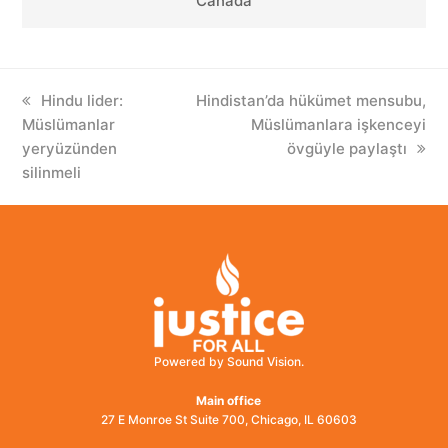
Canada
previous
Hindu lider:
next
Hindistan’da hükümet mensubu,
Müslümanlar
post:
post:
Müslümanlara işkenceyi
yeryüzünden
övgüyle paylaştı
silinmeli
Powered by Sound Vision.
Main office
27 E Monroe St Suite 700, Chicago, IL 60603