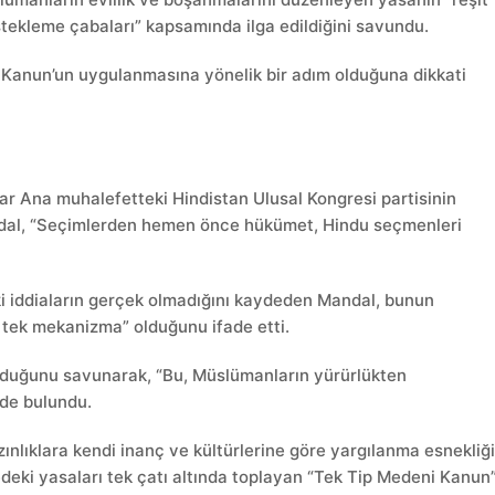
stekleme çabaları” kapsamında ilga edildiğini savundu.
 Kanun’un uygulanmasına yönelik bir adım olduğuna dikkati
rar Ana muhalefetteki Hindistan Ulusal Kongresi partisinin
Mandal, “Seçimlerden hemen önce hükümet, Hindu seçmenleri
ki iddiaların gerçek olmadığını kaydeden Mandal, bunun
an tek mekanizma” olduğunu ifade etti.
lduğunu savunarak, “Bu, Müslümanların yürürlükten
nde bulundu.
nlıklara kendi inanç ve kültürlerine göre yargılanma esnekliğ
deki yasaları tek çatı altında toplayan “Tek Tip Medeni Kanun