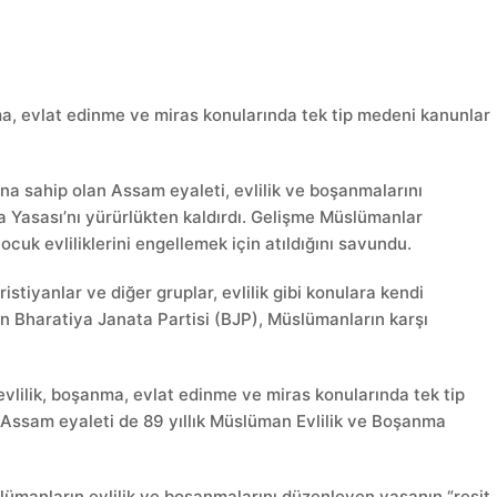
ma, evlat edinme ve miras konularında tek tip medeni kanunlar
a sahip olan Assam eyaleti, evlilik ve boşanmalarını
 Yasası’nı yürürlükten kaldırdı. Gelişme Müslümanlar
çocuk evliliklerini engellemek için atıldığını savundu.
stiyanlar ve diğer gruplar, evlilik gibi konulara kendi
n Bharatiya Janata Partisi (BJP), Müslümanların karşı
lilik, boşanma, evlat edinme ve miras konularında tek tip
ssam eyaleti de 89 yıllık Müslüman Evlilik ve Boşanma
ümanların evlilik ve boşanmalarını düzenleyen yasanın “reşit