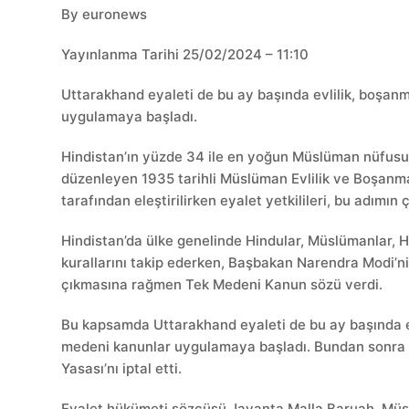
By euronews
Yayınlanma Tarihi 25/02/2024 – 11:10
Uttarakhand eyaleti de bu ay başında evlilik, boşan
uygulamaya başladı.
Hindistan’ın yüzde 34 ile en yoğun Müslüman nüfusun
düzenleyen 1935 tarihli Müslüman Evlilik ve Boşanma
tarafından eleştirilirken eyalet yetkilileri, bu adımın 
Hindistan’da ülke genelinde Hindular, Müslümanlar, Hri
kurallarını takip ederken, Başbakan Narendra Modi’ni
çıkmasına rağmen Tek Medeni Kanun sözü verdi.
Bu kapsamda Uttarakhand eyaleti de bu ay başında ev
medeni kanunlar uygulamaya başladı. Bundan sonra A
Yasası’nı iptal etti.
Eyalet hükümeti sözcüsü Jayanta Malla Baruah, Müsl