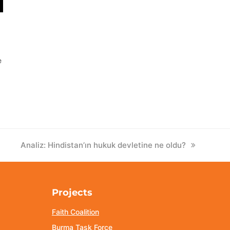
e
next
Analiz: Hindistan’ın hukuk devletine ne oldu?
post:
Projects
Faith Coalition
Burma Task Force