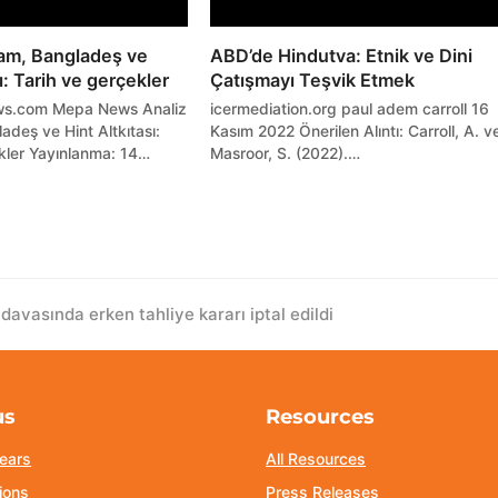
sam, Bangladeş ve
ABD’de Hindutva: Etnik ve Dini
ı: Tarih ve gerçekler
Çatışmayı Teşvik Etmek
s.com Mepa News Analiz
icermediation.org paul adem carroll 16
adeş ve Hint Altkıtası:
Kasım 2022 Önerilen Alıntı: Carroll, A. v
kler Yayınlanma: 14…
Masroor, S. (2022).…
avasında erken tahliye kararı iptal edildi
us
Resources
ears
All Resources
ions
Press Releases