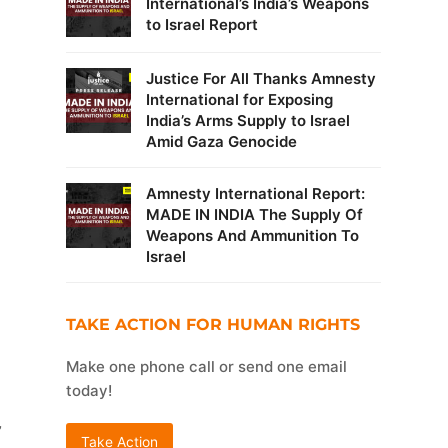
International’s India’s Weapons
to Israel Report
Justice For All Thanks Amnesty
International for Exposing
India’s Arms Supply to Israel
Amid Gaza Genocide
Amnesty International Report:
MADE IN INDIA The Supply Of
Weapons And Ammunition To
Israel
TAKE ACTION FOR HUMAN RIGHTS
Make one phone call or send one email
today!
i
”
Take Action