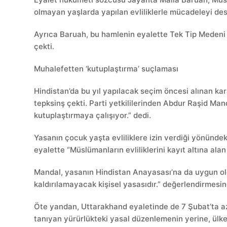
olmayan yaşlarda yapılan evliliklerle mücadeleyi de
Ayrıca Baruah, bu hamlenin eyalette Tek Tip Medeni
çekti.
Muhalefetten ‘kutuplaştırma’ suçlaması
Hindistan’da bu yıl yapılacak seçim öncesi alınan ka
tepksinş çekti. Parti yetkililerinden Abdur Raşid 
kutuplaştırmaya çalışıyor.” dedi.
Yasanın çocuk yaşta evliliklere izin verdiği yönünde
eyalette “Müslümanların evliliklerini kayıt altına al
Mandal, yasanın Hindistan Anayasası’na da uygun o
kaldırılamayacak kişisel yasasıdır.” değerlendirmesi
Öte yandan, Uttarakhand eyaletinde de 7 Şubat’ta azı
tanıyan yürürlükteki yasal düzenlemenin yerine, ülke