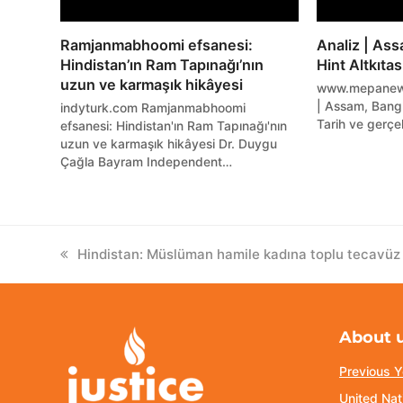
Ramjanmabhoomi efsanesi:
Analiz | As
Hindistan’ın Ram Tapınağı’nın
Hint Altkıtas
uzun ve karmaşık hikâyesi
www.mepanew
| Assam, Bangl
indyturk.com Ramjanmabhoomi
Tarih ve gerçe
efsanesi: Hindistan'ın Ram Tapınağı'nın
uzun ve karmaşık hikâyesi Dr. Duygu
Çağla Bayram Independent…
previous
Hindistan: Müslüman hamile kadına toplu tecavüz d
post:
About 
Previous Y
United Nat