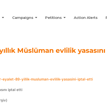
s
Campaigns
Petitions
Action Alerts
yıllık Müslüman evlilik yasasını
eyalet-89-yillik-musluman-evlilik-yasasini-iptal-etti
ını iptal etti
rşiv)