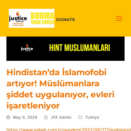
DONATE
Hindistan’da İslamofobi
artıyor! Müslümanlara
şiddet uygulanıyor, evleri
işaretleniyor
May 9, 2024
JFA Admin
Turkiye
https://www.sabah.com.tr/gundem/2022/06/17/hindistand