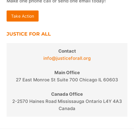
Make one phone call or send one email today!
Take Action
JUSTICE FOR ALL
Contact
info@justiceforall.org
Main Office
27 East Monroe St Suite 700 Chicago IL 60603
Canada Office
2-2570 Haines Road Mississauga Ontario L4Y 4A3
Canada