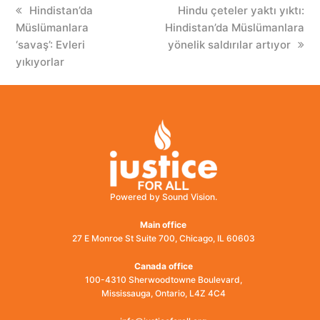
previous
Hindistan’da
next
Hindu çeteler yaktı yıktı:
Müslümanlara
post:
Hindistan’da Müslümanlara
post:
‘savaş’: Evleri
yönelik saldırılar artıyor
yıkıyorlar
Powered by Sound Vision.
Main office
27 E Monroe St Suite 700, Chicago, IL 60603
Canada office
100-4310 Sherwoodtowne Boulevard,
Mississauga, Ontario, L4Z 4C4