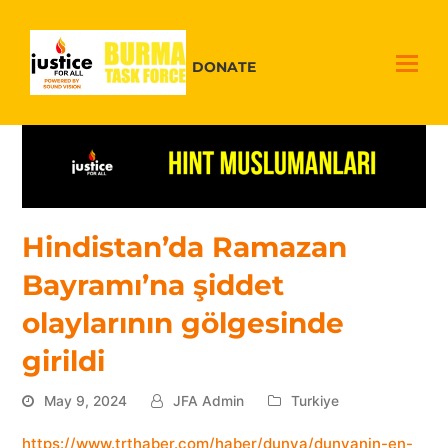
DONATE
Hindistan’da Ramazan
Bayramı’na şiddet
olaylarının gölgesinde
girildi
May 9, 2024
JFA Admin
Turkiye
https://www.trthaber.com/haber/dunya/dunyanin-en-