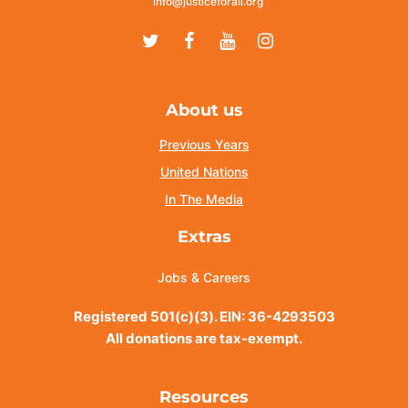
info@justiceforall.org
Twitter
Facebook
Youtube
Instagram
About us
Previous Years
United Nations
In The Media
Extras
Jobs & Careers
Registered 501(c)(3). EIN: 36-4293503
All donations are tax-exempt.
Resources