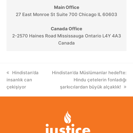
Main Office
27 East Monroe St Suite 700 Chicago IL 60603
Canada Office
2-2570 Haines Road Mississauga Ontario L4Y 4A3
Canada
previous
Hindistan’da
next
Hindistan’da Müslümanlar hedefte:
insanlık can
post:
post:
Hindu çetelerin fonladığı
çekişiyor
şarkıcılardan büyük alçaklık!