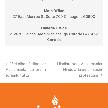
Main Office
27 East Monroe St Suite 700 Chicago IL 60603
Canada Office
2-2570 Haines Road Mississauga Ontario L4Y 4A3
Canada
previous
“Sel cihadı”, Hindular
next
Hindistan’da ‘Müslümanlar
Müslümanları sellerden
post:
post:
Hindularla evlenmesin’
sorumlu tuttu
protestosu