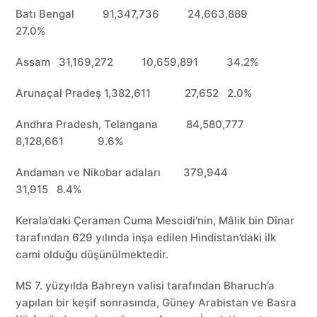
Batı Bengal 91,347,736 24,663,889
27.0%
Assam 31,169,272 10,659,891 34.2%
Arunaçal Pradeş 1,382,611 27,652 2.0%
Andhra Pradesh, Telangana 84,580,777
8,128,661 9.6%
Andaman ve Nikobar adaları 379,944
31,915 8.4%
Kerala’daki Çeraman Cuma Mescidi’nin, Mâlik bin Dînar
tarafından 629 yılında inşa edilen Hindistan’daki ilk
cami olduğu düşünülmektedir.
MS 7. yüzyılda Bahreyn valisi tarafından Bharuch’a
yapılan bir keşif sonrasında, Güney Arabistan ve Basra