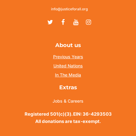
info@justiceforall.org
Twitter
Facebook
Youtube
Instagram
About us
Previous Years
United Nations
In The Media
Extras
Jobs & Careers
Registered 501(c)(3). EIN: 36-4293503
All donations are tax-exempt.