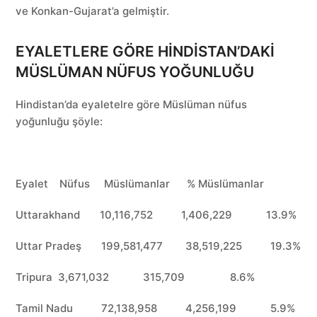
ve Konkan-Gujarat’a gelmiştir.
EYALETLERE GÖRE HİNDİSTAN’DAKİ
MÜSLÜMAN NÜFUS YOĞUNLUĞU
Hindistan’da eyaletelre göre Müslüman nüfus
yoğunluğu şöyle:
Eyalet Nüfus Müslümanlar % Müslümanlar
Uttarakhand 10,116,752 1,406,229 13.9%
Uttar Pradeş 199,581,477 38,519,225 19.3%
Tripura 3,671,032 315,709 8.6%
Tamil Nadu 72,138,958 4,256,199 5.9%