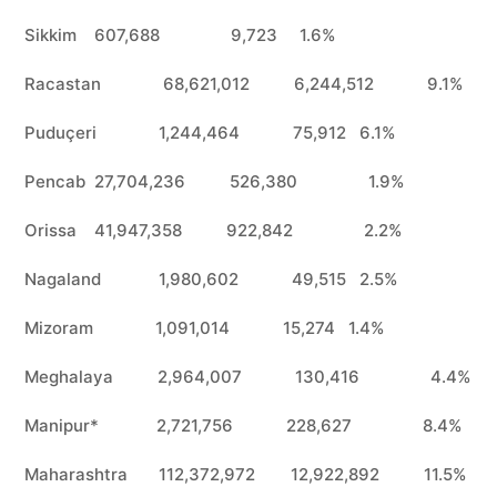
Sikkim 607,688 9,723 1.6%
Racastan 68,621,012 6,244,512 9.1%
Puduçeri 1,244,464 75,912 6.1%
Pencab 27,704,236 526,380 1.9%
Orissa 41,947,358 922,842 2.2%
Nagaland 1,980,602 49,515 2.5%
Mizoram 1,091,014 15,274 1.4%
Meghalaya 2,964,007 130,416 4.4%
Manipur* 2,721,756 228,627 8.4%
Maharashtra 112,372,972 12,922,892 11.5%