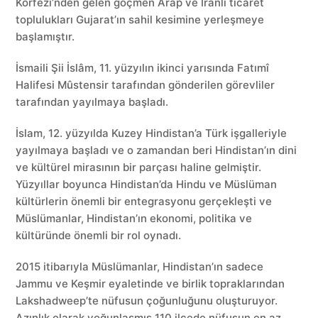
Körfezi’nden gelen göçmen Arap ve İranlı ticaret
toplulukları Gujarat’ın sahil kesimine yerleşmeye
başlamıştır.
İsmaili Şii İslâm, 11. yüzyılın ikinci yarısında Fatımî
Halifesi Mûstensir tarafından gönderilen görevliler
tarafından yayılmaya başladı.
İslam, 12. yüzyılda Kuzey Hindistan’a Türk işgalleriyle
yayılmaya başladı ve o zamandan beri Hindistan’ın dini
ve kültürel mirasının bir parçası haline gelmiştir.
Yüzyıllar boyunca Hindistan’da Hindu ve Müslüman
kültürlerin önemli bir entegrasyonu gerçekleşti ve
Müslümanlar, Hindistan’ın ekonomi, politika ve
kültüründe önemli bir rol oynadı.
2015 itibarıyla Müslümanlar, Hindistan’ın sadece
Jammu ve Keşmir eyaletinde ve birlik topraklarından
Lakshadweep’te nüfusun çoğunluğunu oluşturuyor.
Azınlık olarak yoğunlaşmış 110 ilçede nüfusun en az