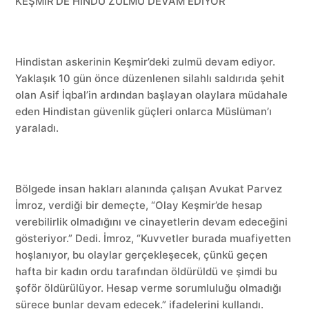
KEŞMİR’DE HİNDU ZULMÜ DEVAM EDİYOR
Hindistan askerinin Keşmir’deki zulmü devam ediyor.
Yaklaşık 10 gün önce düzenlenen silahlı saldırıda şehit
olan Asif İqbal’in ardından başlayan olaylara müdahale
eden Hindistan güvenlik güçleri onlarca Müslüman’ı
yaraladı.
Bölgede insan hakları alanında çalışan Avukat Parvez
İmroz, verdiği bir demeçte, “Olay Keşmir’de hesap
verebilirlik olmadığını ve cinayetlerin devam edeceğini
gösteriyor.” Dedi. İmroz, “Kuvvetler burada muafiyetten
hoşlanıyor, bu olaylar gerçekleşecek, çünkü geçen
hafta bir kadın ordu tarafından öldürüldü ve şimdi bu
şoför öldürülüyor. Hesap verme sorumluluğu olmadığı
sürece bunlar devam edecek.” ifadelerini kullandı.