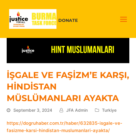
DONATE
İŞGALE VE FAŞİZM’E KARŞI,
HİNDİSTAN
MÜSLÜMANLARI AYAKTA
September 3, 2024
JFA Admin
Turkiye
https://dogruhaber.com.tr/haber/632835-isgale-ve-
fasizme-karsi-hindistan-muslumanlari-ayakta/