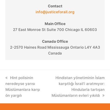
Contact
info@justiceforall.org
Main Office
27 East Monroe St Suite 700 Chicago IL 60603
Canada Office
2-2570 Haines Road Mississauga Ontario L4Y 4A3
Canada
previous
Hint polisinin
next
Hindistan yönetiminin İslam
neredeyse yarısı
post:
post:
karşıtlığı İsrail’i aratmıyor:
Müslümanlara karşı
Hindularla tartışan
ön yargılı
Müslümanların evleri yıkıldı