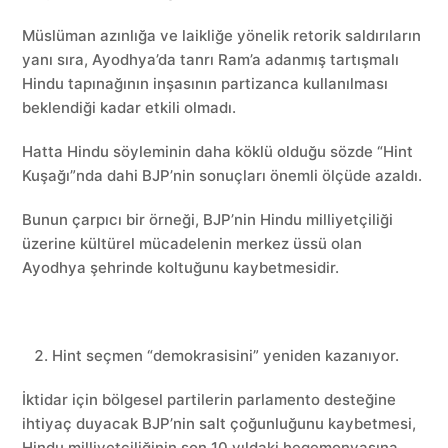
Müslüman azınlığa ve laikliğe yönelik retorik saldırıların
yanı sıra, Ayodhya’da tanrı Ram’a adanmış tartışmalı
Hindu tapınağının inşasının partizanca kullanılması
beklendiği kadar etkili olmadı.
Hatta Hindu söyleminin daha köklü olduğu sözde “Hint
Kuşağı”nda dahi BJP’nin sonuçları önemli ölçüde azaldı.
Bunun çarpıcı bir örneği, BJP’nin Hindu milliyetçiliği
üzerine kültürel mücadelenin merkez üssü olan
Ayodhya şehrinde koltuğunu kaybetmesidir.
Hint seçmen “demokrasisini” yeniden kazanıyor.
İktidar için bölgesel partilerin parlamento desteğine
ihtiyaç duyacak BJP’nin salt çoğunluğunu kaybetmesi,
Hindu milliyetçiliğinin son 10 yıldaki hegemonyasına