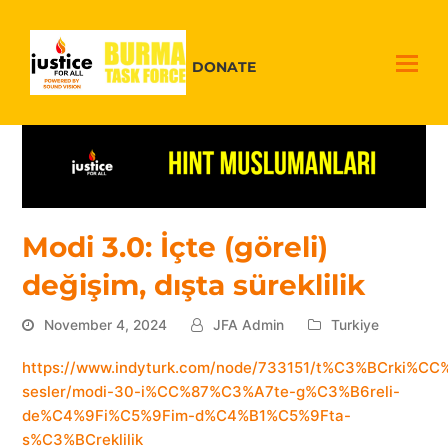
DONATE
Modi 3.0: İçte (göreli)
değişim, dışta süreklilik
November 4, 2024
JFA Admin
Turkiye
https://www.indyturk.com/node/733151/t%C3%BCrki%CC
sesler/modi-30-i%CC%87%C3%A7te-g%C3%B6reli-
de%C4%9Fi%C5%9Fim-d%C4%B1%C5%9Fta-
s%C3%BCreklilik