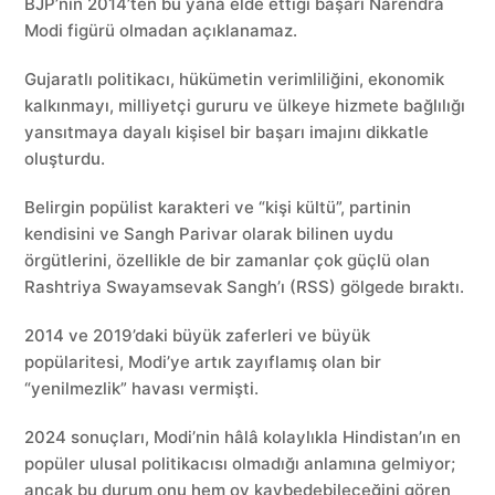
BJP’nin 2014’ten bu yana elde ettiği başarı Narendra
Modi figürü olmadan açıklanamaz.
Gujaratlı politikacı, hükümetin verimliliğini, ekonomik
kalkınmayı, milliyetçi gururu ve ülkeye hizmete bağlılığı
yansıtmaya dayalı kişisel bir başarı imajını dikkatle
oluşturdu.
Belirgin popülist karakteri ve “kişi kültü”, partinin
kendisini ve Sangh Parivar olarak bilinen uydu
örgütlerini, özellikle de bir zamanlar çok güçlü olan
Rashtriya Swayamsevak Sangh’ı (RSS) gölgede bıraktı.
2014 ve 2019’daki büyük zaferleri ve büyük
popülaritesi, Modi’ye artık zayıflamış olan bir
“yenilmezlik” havası vermişti.
2024 sonuçları, Modi’nin hâlâ kolaylıkla Hindistan’ın en
popüler ulusal politikacısı olmadığı anlamına gelmiyor;
ancak bu durum onu hem oy kaybedebileceğini gören