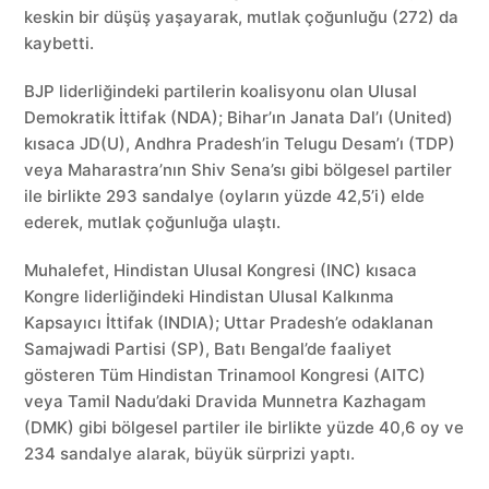
keskin bir düşüş yaşayarak, mutlak çoğunluğu (272) da
kaybetti.
BJP liderliğindeki partilerin koalisyonu olan Ulusal
Demokratik İttifak (NDA); Bihar’ın Janata Dal’ı (United)
kısaca JD(U), Andhra Pradesh’in Telugu Desam’ı (TDP)
veya Maharastra’nın Shiv Sena’sı gibi bölgesel partiler
ile birlikte 293 sandalye (oyların yüzde 42,5’i) elde
ederek, mutlak çoğunluğa ulaştı.
Muhalefet, Hindistan Ulusal Kongresi (INC) kısaca
Kongre liderliğindeki Hindistan Ulusal Kalkınma
Kapsayıcı İttifak (INDIA); Uttar Pradesh’e odaklanan
Samajwadi Partisi (SP), Batı Bengal’de faaliyet
gösteren Tüm Hindistan Trinamool Kongresi (AITC)
veya Tamil Nadu’daki Dravida Munnetra Kazhagam
(DMK) gibi bölgesel partiler ile birlikte yüzde 40,6 oy ve
234 sandalye alarak, büyük sürprizi yaptı.