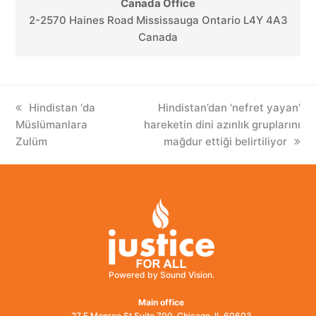
Canada Office
2-2570 Haines Road Mississauga Ontario L4Y 4A3
Canada
previous
Hindistan ‘da
next
Hindistan’dan ‘nefret yayan’
Müslümanlara
post:
hareketin dini azınlık gruplarını
post:
Zulüm
mağdur ettiği belirtiliyor
Powered by Sound Vision.
Main office
27 E Monroe St Suite 700, Chicago, IL 60603