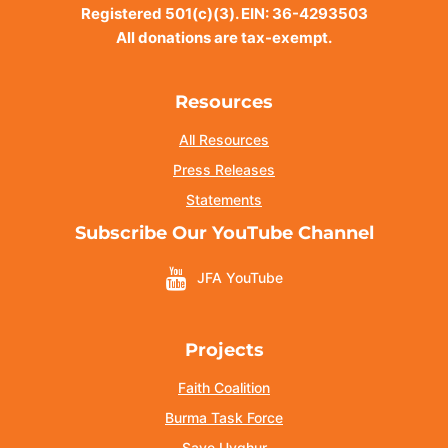
Registered 501(c)(3). EIN: 36-4293503
All donations are tax-exempt.
Resources
All Resources
Press Releases
Statements
Subscribe Our YouTube Channel
JFA YouTube
Projects
Faith Coalition
Burma Task Force
Save Uyghur