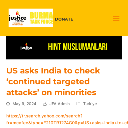
DONATE
US asks India to check
‘continued targeted
attacks’ on minorities
May 9, 2024
JFA Admin
Turkiye
https://tr.search.yahoo.com/search?
fr=mcafee&type=E210TR1274G0&p=US+asks+India+to+c