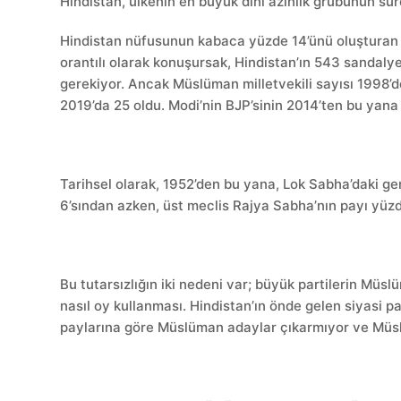
Hindistan, ülkenin en büyük dini azınlık grubunun süre
Hindistan nüfusunun kabaca yüzde 14’ünü oluşturan 
orantılı olarak konuşursak, Hindistan’ın 543 sandaly
gerekiyor. Ancak Müslüman milletvekili sayısı 1998’
2019’da 25 oldu. Modi’nin BJP’sinin 2014’ten bu yana 
Tarihsel olarak, 1952’den bu yana, Lok Sabha’daki ge
6’sından azken, üst meclis Rajya Sabha’nın payı yüzd
Bu tutarsızlığın iki nedeni var; büyük partilerin Mü
nasıl oy kullanması. Hindistan’ın önde gelen siyasi part
paylarına göre Müslüman adaylar çıkarmıyor ve Müslüm