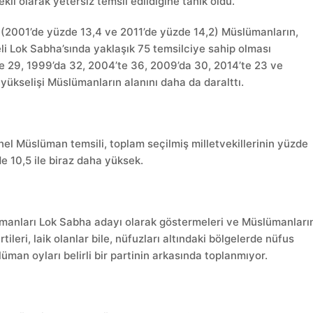
kli olarak yetersiz temsil edildiğine tanık oldu.
(2001’de yüzde 13,4 ve 2011’de yüzde 14,2) Müslümanların,
eli Lok Sabha’sında yaklaşık 75 temsilciye sahip olması
de 29, 1999’da 32, 2004’te 36, 2009’da 30, 2014’te 23 ve
yükselişi Müslümanların alanını daha da daralttı.
nel Müslüman temsili, toplam seçilmiş milletvekillerinin yüzde
e 10,5 ile biraz daha yüksek.
slümanları Lok Sabha adayı olarak göstermeleri ve Müslümanları
ileri, laik olanlar bile, nüfuzları altındaki bölgelerde nüfus
an oyları belirli bir partinin arkasında toplanmıyor.