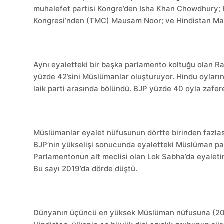
muhalefet partisi Kongre’den Isha Khan Chowdhury; B
Kongresi’nden (TMC) Mausam Noor; ve Hindistan Mar
Aynı eyaletteki bir başka parlamento koltuğu olan R
yüzde 42’sini Müslümanlar oluşturuyor. Hindu oyları
laik parti arasında bölündü. BJP yüzde 40 oyla zafere
Müslümanlar eyalet nüfusunun dörtte birinden fazlas
BJP’nin yükselişi sonucunda eyaletteki Müslüman parla
Parlamentonun alt meclisi olan Lok Sabha’da eyaleti
Bu sayı 2019’da dörde düştü.
Dünyanın üçüncü en yüksek Müslüman nüfusuna (2011