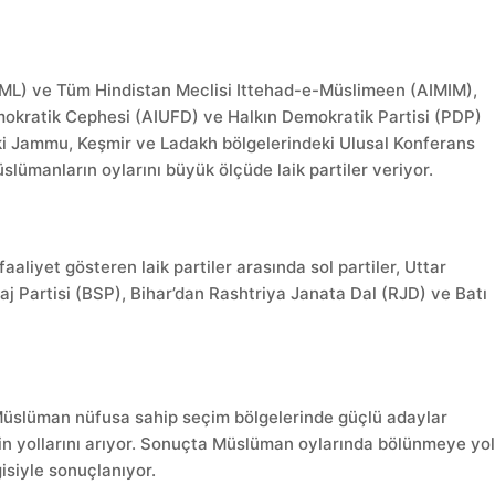
(IUML) ve Tüm Hindistan Meclisi Ittehad-e-Müslimeen (AIMIM),
mokratik Cephesi (AIUFD) ve Halkın Demokratik Partisi (PDP)
eki Jammu, Keşmir ve Ladakh bölgelerindeki Ulusal Konferans
lümanların oylarını büyük ölçüde laik partiler veriyor.
iyet gösteren laik partiler arasında sol partiler, Uttar
j Partisi (BSP), Bihar’dan Rashtriya Janata Dal (RJD) ve Batı
 Müslüman nüfusa sahip seçim bölgelerinde güçlü adaylar
nin yollarını arıyor. Sonuçta Müslüman oylarında bölünmeye yo
siyle sonuçlanıyor.