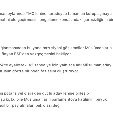
slüman oylarında TMC lehine neredeyse tamamen kutuplaşmaya
etini ele geçirmesini engelleme konusundaki çaresizliğinin bi
 bağlanmasından bu yana bazı siyasi gözlemciler Müslümanların
yıflayan BSP’den vazgeçmesini bekliyor.
4’te eyaletteki 42 sandalye için yalnızca altı Müslüman aday
üfusun dörtte birinden fazlasını oluşturuyor.
şı potansiyel olarak en güçlü aday lehine birleşip
şu ki, bu bile Müslümanların parlamentoya katılımını büyük
il bir pay almaları pek olası değil.