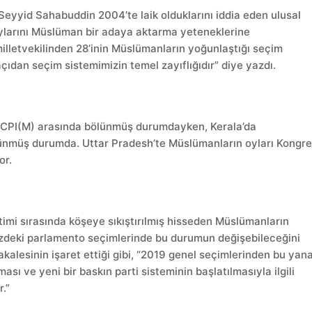
 Seyyid Sahabuddin 2004’te laik olduklarını iddia eden ulusal
 oylarını Müslüman bir adaya aktarma yeteneklerine
lletvekilinden 28’inin Müslümanların yoğunlaştığı seçim
açıdan seçim sistemimizin temel zayıflığıdır” diye yazdı.
e CPI(M) arasında bölünmüş durumdayken, Kerala’da
ünmüş durumda. Uttar Pradesh’te Müslümanların oyları Kongre
or.
timi sırasında köşeye sıkıştırılmış hisseden Müslümanların
üzdeki parlamento seçimlerinde bu durumun değişebileceğini
alesinin işaret ettiği gibi, “2019 genel seçimlerinden bu yan
sı ve yeni bir baskın parti sisteminin başlatılmasıyla ilgili
.”