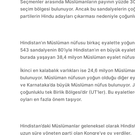
Seçmenler arasında Müslümanların payının yüzde 30
seçim bölgesi bulunuyor. Ancak bu sandalyelerin çoğu
partilerin Hindu adayları çıkarması nedeniyle çoğunl
Hindistan’ın Müslüman nüfusu birkaç eyalette yoğun
543 sandalyenin 80’iyle Hindistan’ın en büyük eyalet
burada yaşayan 38,4 milyon Müslüman eyalet nüfusun
İkinci en kalabalık varlıkları ise 24,6 milyon Müslüm
bulunuyor. Müslüman nüfusun yoğun olduğu diğer eyal
ve Karnataka’da büyük Müslüman nüfus bulunuyor. 
çoğunluklu tek Birlik Bölgesi’dir (UT’ler). Bu eyalet
oyları en fazla önem taşıyor.
Hindistan’daki Müslümanlar geleneksel olarak Hindis
uzun süre yöneten parti olan Kongre’ye oy verdiler.