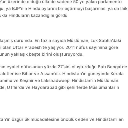
’un üzerinde olduğu ülkede sadece 50’ye yakın parlamento
, ya BJP’nin Hindu oylarını birleştirmeyi başarması ya da laik
ukla Hinduların kazandığını gördü.
laşmış durumda. En fazla sayıda Müslüman, Lok Sabha’daki
i olan Uttar Pradesh’te yaşıyor. 2011 nüfus sayımına göre
un yaklaşık beşte birini oluşturuyordu.
anın eyalet nüfusunun yüzde 27’sini oluşturduğu Batı Bengal’de
etler ise Bihar ve Assam’dır. Hindistan’ın güneyinde Kerala
Jammu ve Keşmir ve Lakshadweep, Hindistan’ın Müslüman
lerde, UT’lerde ve Haydarabad gibi şehirlerde Müslümanların
tan’ın özgürlük mücadelesine öncülük eden ve Hindistan’ı en