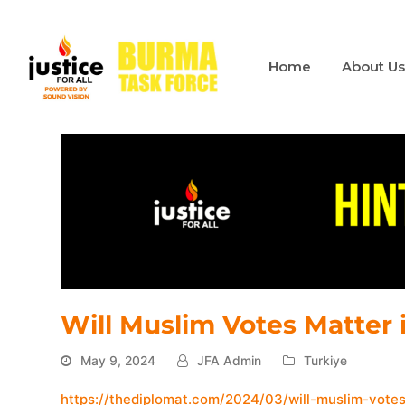
Home
About U
Will Muslim Votes Matter 
May 9, 2024
JFA Admin
Turkiye
https://thediplomat.com/2024/03/will-muslim-votes