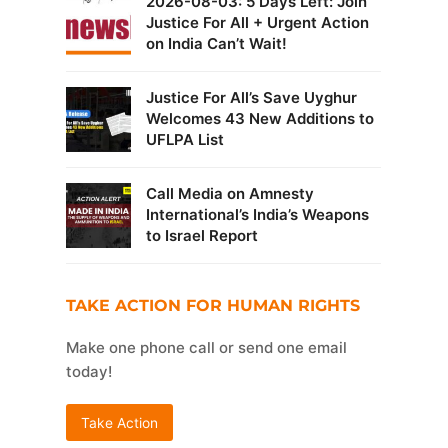
2026-08-03: 5 Days Left: Join
l
Justice For All + Urgent Action
on India Can’t Wait!
Justice For All’s Save Uyghur
Welcomes 43 New Additions to
UFLPA List
ç
Call Media on Amnesty
International’s India’s Weapons
to Israel Report
TAKE ACTION FOR HUMAN RIGHTS
Make one phone call or send one email
today!
Take Action