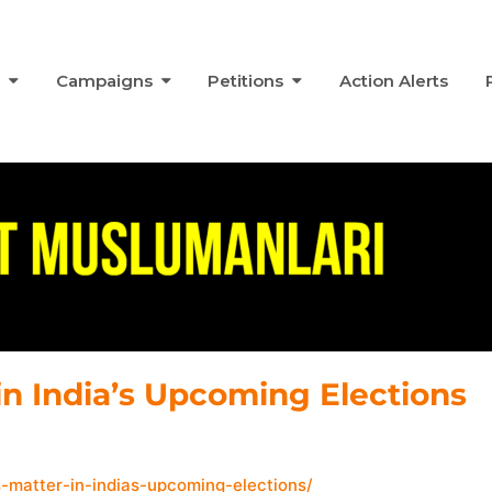
s
Campaigns
Petitions
Action Alerts
in India’s Upcoming Elections
-matter-in-indias-upcoming-elections/