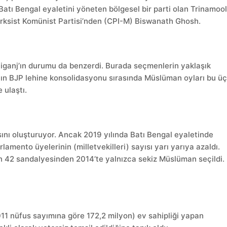
atı Bengal eyaletini yöneten bölgesel bir parti olan Trinamoo
ksist Komünist Partisi’nden (CPI-M) Biswanath Ghosh.
aiganj’ın durumu da benzerdi. Burada seçmenlerin yaklaşık
nın BJP lehine konsolidasyonu sırasında Müslüman oyları bu ü
 ulaştı.
ını oluşturuyor. Ancak 2019 yılında Batı Bengal eyaletinde
mento üyelerinin (milletvekilleri) sayısı yarı yarıya azaldı.
n 42 sandalyesinden 2014’te yalnızca sekiz Müslüman seçildi.
 nüfus sayımına göre 172,2 milyon) ev sahipliği yapan