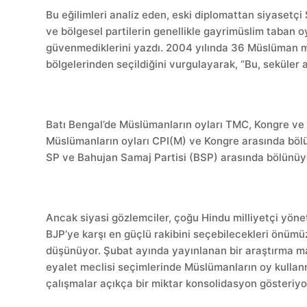
Bu eğilimleri analiz eden, eski diplomattan siyasetçi
ve bölgesel partilerin genellikle gayrimüslim taban
güvenmediklerini yazdı. 2004 yılında 36 Müslüman mi
bölgelerinden seçildiğini vurgulayarak, “Bu, seküler 
Batı Bengal’de Müslümanların oyları TMC, Kongre v
Müslümanların oyları CPI(M) ve Kongre arasında böl
SP ve Bahujan Samaj Partisi (BSP) arasında bölünüy
Ancak siyasi gözlemciler, çoğu Hindu milliyetçi yöne
BJP’ye karşı en güçlü rakibini seçebilecekleri önüm
düşünüyor. Şubat ayında yayınlanan bir araştırma mak
eyalet meclisi seçimlerinde Müslümanların oy kullanma
çalışmalar açıkça bir miktar konsolidasyon gösteriyor