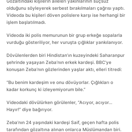
Gözaltındaki kişilerin aileleri yakınlarının suçsuz
olduğunu söyleyerek serbest bırakılmaları çağrısı yaptı.
Videoda bu kişileri döven polislere karşı ise herhangi bir
işlem başlatılmadı.
Videoda iki polis memurunun bir grup erkeğe sopalarla
vurduğu gösteriliyor, her vuruşta çığlıklar yankılanıyor.
Dövülenlerden biri Hindistan’ın kuzeyindeki Saharanpur
şehrinde yaşayan Zeba’nın erkek kardeşi. BBC’ye
konuşan Zeba’nın gözlerinden yaşlar aktı, elleri titredi:
“Bu benim kardeşim ve onu dövüyorlar. Çığlıkları o
kadar korkunç ki izleyemiyorum bile.”
Videodaki dövülürken görülenler, “Acıyor, acıyor…
Hayır!” diye bağırıyor.
Zeba’nın 24 yaşındaki kardeşi Saif, geçen hafta polis
tarafından gözaltına alınan onlarca Müslümandan biri.