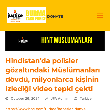
DONATE
Hindistan’da polisler
gözaltındaki Müslümanları
dövdü, milyonlarca kişinin
izlediği video tepki çekti
October 26, 2024
JFA Admin
Turkiye
https://www.bbc.com/turkce/haberler-dunya-