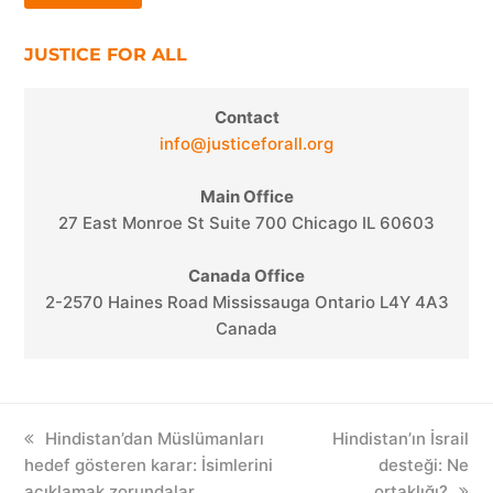
JUSTICE FOR ALL
Contact
info@justiceforall.org
Main Office
27 East Monroe St Suite 700 Chicago IL 60603
Canada Office
2-2570 Haines Road Mississauga Ontario L4Y 4A3
Canada
previous
Hindistan’dan Müslümanları
next
Hindistan’ın İsrail
hedef gösteren karar: İsimlerini
post:
post:
desteği: Ne
açıklamak zorundalar
ortaklığı?