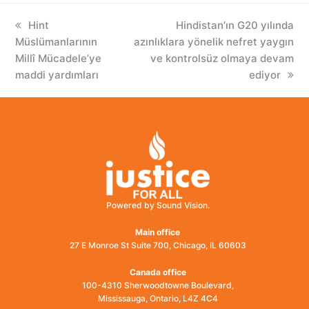
previous
Hint
next
Hindistan’ın G20 yılında
Müslümanlarının
post:
azınlıklara yönelik nefret yaygın
post:
Millî Mücadele’ye
ve kontrolsüz olmaya devam
maddi yardımları
ediyor
Powered by Sound Vision.
Main office
27 E Monroe St Suite 700, Chicago, IL 60603
Canada office
100-4310 Sherwoodtowne Boulevard,
Mississauga, Ontario, L4Z 4C4