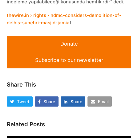
inceleme yapılabileceği konusunda hemfikirdir” dedi.
thewire.in › rights › ndmc-considers-demolition-of-
delhis-sunehri-masjid-jamia
t
Donate
Subscribe to our newsletter
Share This
Tweet
Share
Share
Email
Related Posts