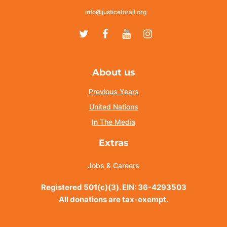
info@justiceforall.org
Twitter
Facebook
Youtube
Instagram
About us
Previous Years
United Nations
In The Media
Extras
Jobs & Careers
Registered 501(c)(3). EIN: 36-4293503
All donations are tax-exempt.