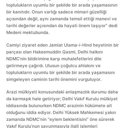
toplulukların uyumlu bir şekilde bir arada yaşamasının
bir kanıtıdır. Onun varlığı sadece mimari güzelliği
açısından değil, aynı zamanda temsil ettiği manevi ve
tarihi değerler açısından da hayati önem taşıyor” dedi
Medeni mektubunda.
Camiyi ziyaret eden Jamiat Ulama-i-Hind heyetinin bir
parçası olan Hakeemuddin Qasmi, Delhi halkını
NDMC’nin bildirimine karşı muhalefetlerini dile
getirmeye çağırdı. Ulusun çoğulcu ahlakını ve
toplulukların uyumlu bir şekilde bir arada yaşamasını
simgeleyen caminin tarihi önemini vurguluyor.
Arazi mülkiyeti konusundaki anlaşmazlık durumu daha
da karmaşık hale getiriyor; Delhi Vakıf Kurulu mülkiyet
iddiasında bulunurken NDMC arazinin hükümete ait
olduğunu iddia ediyor. Delhi Yüksek Mahkemesi yakın
zamanda NDMC’nin “eylem beklentisini” öne sürerek
Vakıf Kurulu’nun savunmasıyla ilgili işlemleri