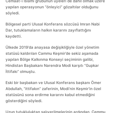
Cemaat-i İslami grubunun üyeleri de dahil olmak üzere
yapılan operasyonun “önleyici” gözaltılar olduğunu
söyledi.
Bölgesel parti Ulusal Konferans sözcüsü Imran Nabi
Dar, tutuklamaların halkın kararını zayıflattığını
kaydetti.
Ülkede 2019’da anayasa değişikliğiyle özel yönetim
statüsü kaldırılan Cammu Keşmir’de sekiz aşamada
yapılan Bölge Kalkınma Konseyi seçiminin galibi,
Hindistan Başbakanı Narendra Modi karşıtı “Gupkar
İttifakı” olmuştu.
Eski bir başbakan ve Ulusal Konferans başkanı Ömer
Abdullah, “ittifakın” zaferinin, Modi’nin Keşmir’in özel
statüsünü sona erdirme kararını kabul etmediğini
gösterdiğini söyledi.
Uzun tutukluluktan salıverilmelerinin ardından, Cemmu