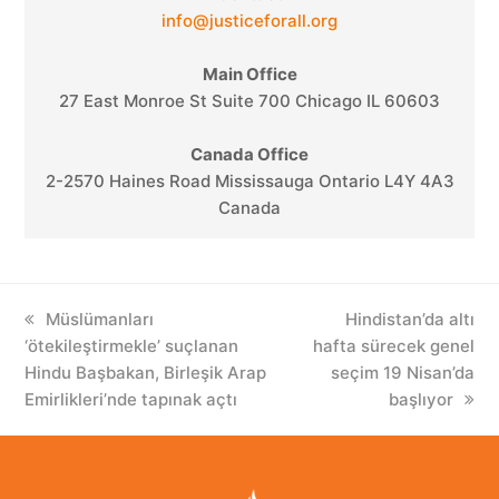
info@justiceforall.org
Main Office
27 East Monroe St Suite 700 Chicago IL 60603
Canada Office
2-2570 Haines Road Mississauga Ontario L4Y 4A3
Canada
previous
Müslümanları
next
Hindistan’da altı
‘ötekileştirmekle’ suçlanan
post:
hafta sürecek genel
post:
Hindu Başbakan, Birleşik Arap
seçim 19 Nisan’da
Emirlikleri’nde tapınak açtı
başlıyor