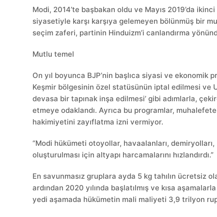
Modi, 2014’te başbakan oldu ve Mayıs 2019’da ikinci d
siyasetiyle karşı karşıya gelemeyen bölünmüş bir muh
seçim zaferi, partinin Hinduizm’i canlandırma yönün
Mutlu temel
On yıl boyunca BJP’nin başlıca siyasi ve ekonomik 
Keşmir bölgesinin özel statüsünün iptal edilmesi ve U
devasa bir tapınak inşa edilmesi’ gibi adımlarla, çek
etmeye odaklandı. Ayrıca bu programlar, muhalefete, 
hakimiyetini zayıflatma izni vermiyor.
“Modi hükümeti otoyollar, havaalanları, demiryolları, l
oluşturulması için altyapı harcamalarını hızlandırdı.”
En savunmasız gruplara ayda 5 kg tahılın ücretsiz ol
ardından 2020 yılında başlatılmış ve kısa aşamalarla
yedi aşamada hükümetin mali maliyeti 3,9 trilyon rupi