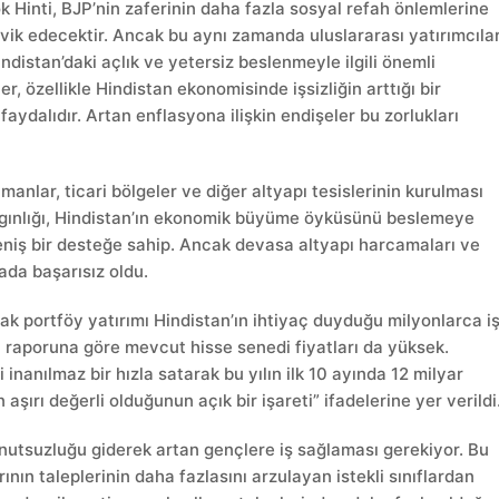
ok Hinti, BJP’nin zaferinin daha fazla sosyal refah önlemlerine
ik edecektir. Ancak bu aynı zamanda uluslararası yatırımcıla
ndistan’daki açlık ve yetersiz beslenmeyle ilgili önemli
r, özellikle Hindistan ekonomisinde işsizliğin arttığı bir
ydalıdır. Artan enflasyona ilişkin endişeler bu zorlukları
manlar, ticari bölgeler ve diğer altyapı tesislerinin kurulması
çılgınlığı, Hindistan’ın ekonomik büyüme öyküsünü beslemeye
eniş bir desteğe sahip. Ancak devasa altyapı harcamaları ve
mada başarısız oldu.
ak portföy yatırımı Hindistan’ın ihtiyaç duyduğu milyonlarca iş
li raporuna göre mevcut hisse senedi fiyatları da yüksek.
i inanılmaz bir hızla satarak bu yılın ilk 10 ayında 12 milyar
 aşırı değerli olduğunun açık bir işareti” ifadelerine yer verildi
utsuzluğu giderek artan gençlere iş sağlaması gerekiyor. Bu
nın taleplerinin daha fazlasını arzulayan istekli sınıflardan