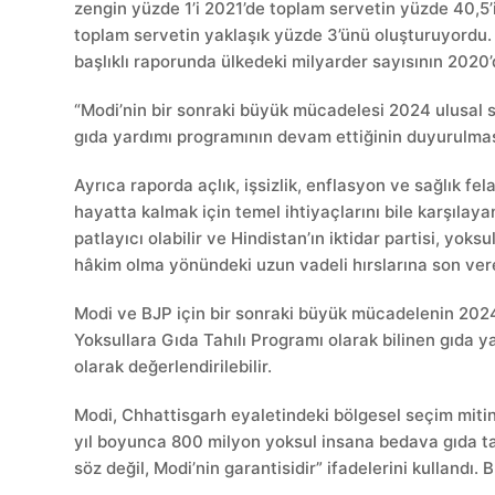
zengin yüzde 1’i 2021’de toplam servetin yüzde 40,5’
toplam servetin yaklaşık yüzde 3’ünü oluşturuyordu.
başlıklı raporunda ülkedeki milyarder sayısının 2020’
“Modi’nin bir sonraki büyük mücadelesi 2024 ulusal s
gıda yardımı programının devam ettiğinin duyurulması,
Ayrıca raporda açlık, işsizlik, enflasyon ve sağlık fel
hayatta kalmak için temel ihtiyaçlarını bile karşılaya
patlayıcı olabilir ve Hindistan’ın iktidar partisi, yok
hâkim olma yönündeki uzun vadeli hırslarına son vere
Modi ve BJP için bir sonraki büyük mücadelenin 2024
Yoksullara Gıda Tahılı Programı olarak bilinen gıda 
olarak değerlendirilebilir.
Modi, Chhattisgarh eyaletindeki bölgesel seçim mit
yıl boyunca 800 milyon yoksul insana bedava gıda tah
söz değil, Modi’nin garantisidir” ifadelerini kullandı. 