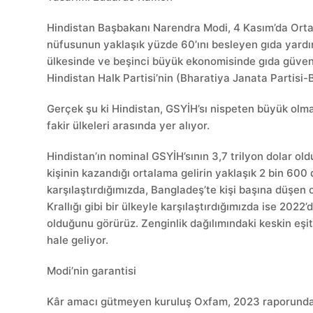
Hindistan Başbakanı Narendra Modi, 4 Kasım’da Orta H
nüfusunun yaklaşık yüzde 60’ını besleyen gıda yardı
ülkesinde ve beşinci büyük ekonomisinde gıda güvenl
Hindistan Halk Partisi’nin (Bharatiya Janata Partisi-
Gerçek şu ki Hindistan, GSYİH’sı nispeten büyük olm
fakir ülkeleri arasında yer alıyor.
Hindistan’ın nominal GSYİH’sının 3,7 trilyon dolar old
kişinin kazandığı ortalama gelirin yaklaşık 2 bin 600
karşılaştırdığımızda, Bangladeş’te kişi başına düşen
Krallığı gibi bir ülkeyle karşılaştırdığımızda ise 202
olduğunu görürüz. Zenginlik dağılımındaki keskin eşi
hale geliyor.
Modi’nin garantisi
Kâr amacı gütmeyen kuruluş Oxfam, 2023 raporunda bu 