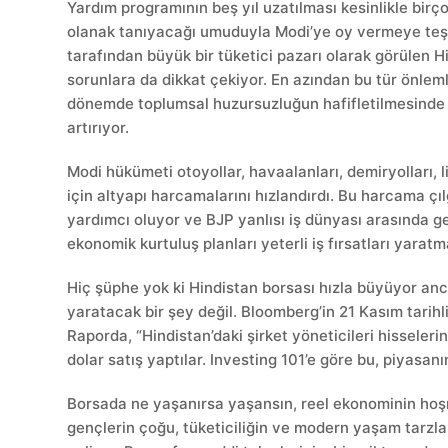
Yardım programının beş yıl uzatılması kesinlikle birç
olanak tanıyacağı umuduyla Modi’ye oy vermeye teşv
tarafından büyük bir tüketici pazarı olarak görülen Hi
sorunlara da dikkat çekiyor. En azından bu tür önlemle
dönemde toplumsal huzursuzluğun hafifletilmesinde fa
artırıyor.
Modi hükümeti otoyollar, havaalanları, demiryolları, li
için altyapı harcamalarını hızlandırdı. Bu harcama 
yardımcı oluyor ve BJP yanlısı iş dünyası arasında g
ekonomik kurtuluş planları yeterli iş fırsatları yarat
Hiç şüphe yok ki Hindistan borsası hızla büyüyor anc
yaratacak bir şey değil. Bloomberg’in 21 Kasım tarih
Raporda, “Hindistan’daki şirket yöneticileri hisselerin
dolar satış yaptılar. Investing 101’e göre bu, piyasanın
Borsada ne yaşanırsa yaşansın, reel ekonominin hoşn
gençlerin çoğu, tüketiciliğin ve modern yaşam tarzları