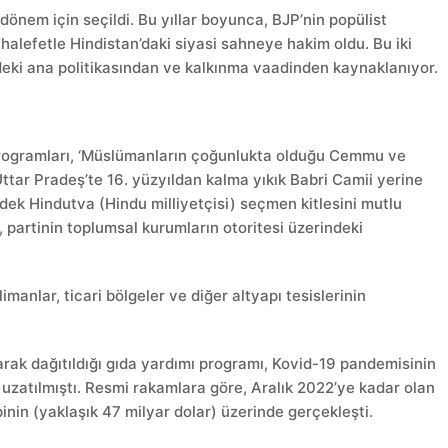
önem için seçildi. Bu yıllar boyunca, BJP’nin popülist
alefetle Hindistan’daki siyasi sahneye hakim oldu. Bu iki
deki ana politikasından ve kalkınma vaadinden kaynaklanıyor.
programları, ‘Müslümanların çoğunlukta olduğu Cemmu ve
ttar Pradeş’te 16. yüzyıldan kalma yıkık Babri Camii yerine
irdek Hindutva (Hindu milliyetçisi) seçmen kitlesini mutlu
partinin toplumsal kurumların otoritesi üzerindeki
imanlar, ticari bölgeler ve diğer altyapı tesislerinin
arak dağıtıldığı gıda yardımı programı, Kovid-19 pandemisinin
 uzatılmıştı. Resmi rakamlara göre, Aralık 2022’ye kadar olan
nin (yaklaşık 47 milyar dolar) üzerinde gerçekleşti.