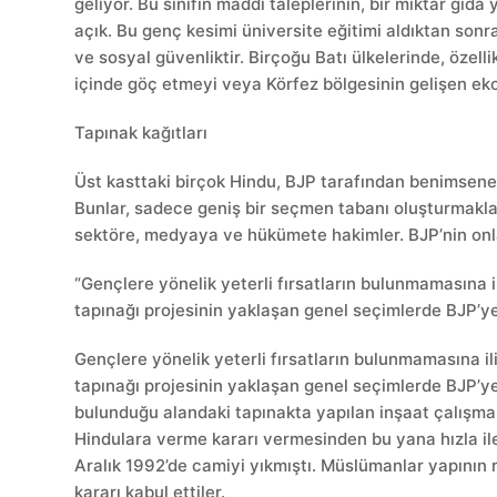
geliyor. Bu sınıfın maddi taleplerinin, bir miktar gıd
açık. Bu genç kesimi üniversite eğitimi aldıktan sonra
ve sosyal güvenliktir. Birçoğu Batı ülkelerinde, özelli
içinde göç etmeyi veya Körfez bölgesinin gelişen eko
Tapınak kağıtları
Üst kasttaki birçok Hindu, BJP tarafından benimsenen 
Bunlar, sadece geniş bir seçmen tabanı oluşturmakla
sektöre, medyaya ve hükümete hakimler. BJP’nin onla
“Gençlere yönelik yeterli fırsatların bulunmamasına
tapınağı projesinin yaklaşan genel seçimlerde BJP’ye 
Gençlere yönelik yeterli fırsatların bulunmamasına 
tapınağı projesinin yaklaşan genel seçimlerde BJP’ye 
bulunduğu alandaki tapınakta yapılan inşaat çalışma
Hindulara verme kararı vermesinden bu yana hızla iler
Aralık 1992’de camiyi yıkmıştı. Müslümanlar yapının
kararı kabul ettiler.