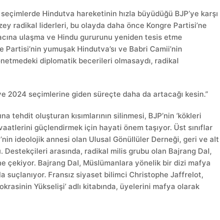
 seçimlerde Hindutva hareketinin hızla büyüdüğü BJP’ye karşı
zey radikal liderleri, bu olayda daha önce Kongre Partisi’ne
macına ulaşma ve Hindu gururunu yeniden tesis etme
 Partisi’nin yumuşak Hindutva’sı ve Babri Camii’nin
önetmedeki diplomatik becerileri olmasaydı, radikal
 ve 2024 seçimlerine giden süreçte daha da artacağı kesin.”
a tehdit oluşturan kısımlarının silinmesi, BJP’nin ‘kökleri
aatlerini güçlendirmek için hayati önem taşıyor. Üst sınıflar
’nin ideolojik annesi olan Ulusal Gönüllüler Derneği, geri ve alt
 Destekçileri arasında, radikal milis grubu olan Bajrang Dal,
ne çekiyor. Bajrang Dal, Müslümanlara yönelik bir dizi mafya
la suçlanıyor. Fransız siyaset bilimci Christophe Jaffrelot,
okrasinin Yükselişi’ adlı kitabında, üyelerini mafya olarak