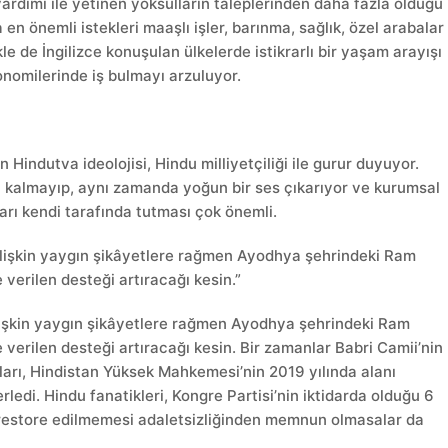
a yardımı ile yetinen yoksulların taleplerinden daha fazla olduğu
 en önemli istekleri maaşlı işler, barınma, sağlık, özel arabalar
kle de İngilizce konuşulan ülkelerde istikrarlı bir yaşam arayışı
nomilerinde iş bulmayı arzuluyor.
Hindutva ideolojisi, Hindu milliyetçiliği ile gurur duyuyor.
 kalmayıp, aynı zamanda yoğun bir ses çıkarıyor ve kurumsal
rı kendi tarafında tutması çok önemli.
 ilişkin yaygın şikâyetlere rağmen Ayodhya şehrindeki Ram
verilen desteği artıracağı kesin.”
ilişkin yaygın şikâyetlere rağmen Ayodhya şehrindeki Ram
verilen desteği artıracağı kesin. Bir zamanlar Babri Camii’nin
ları, Hindistan Yüksek Mahkemesi’nin 2019 yılında alanı
ledi. Hindu fanatikleri, Kongre Partisi’nin iktidarda olduğu 6
 restore edilmemesi adaletsizliğinden memnun olmasalar da