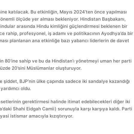
ne katılacak. Bu etkinliğin, Mayıs 2024’ten önce yapılması
nemli ölçüde yer alması bekleniyor. Hindistan Başbakanı,
Hindular arasında Hindu kimliğini güçlendirmesi beklenen bir
ce rahip, profesyonel, iş adamı ve politikacının Ayodhya’da bir
ması planlanan ana etkinliğe bazı yabancı liderlerin de davet
n 80’ine sahip ve bu da Hindistan’ı yönetmeyi uman her parti
yüzde 20’sini Müslümanlar oluşturuyor.
 şiddet, BJP’nin ülke çapında sadece iki sandalye kazandığı
 yardımcı oldu.
setlerinin gerektirmesi halinde itimat edebilecekleri diğer iki
’daki Shahi Eidgah Camii) sorunuyla karşı karşıya kaldı. Parti
iyasi istismar amacıyla kızıştırıyor.