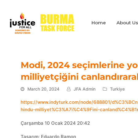
Home
About U
Modi, 2024 seçimlerine yo
milliyetçiğini canlandırara
March 20, 2024
JFA Admin
Turkiye
https://www.indyturk.com/node/688801/d%C3%BCn
hindu-milliyet%C3%A7i%C4%9Fini-canland%C4%B1
Çarşamba 10 Ocak 2024 20:42
Tasarım: Eduardo Ramon