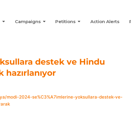
s
Campaigns
Petitions
Action Alerts
ksullara destek ve Hindu
k hazırlanıyor
ya/modi-2024-se%C3%A7imlerine-yoksullara-destek-ve-
rarak