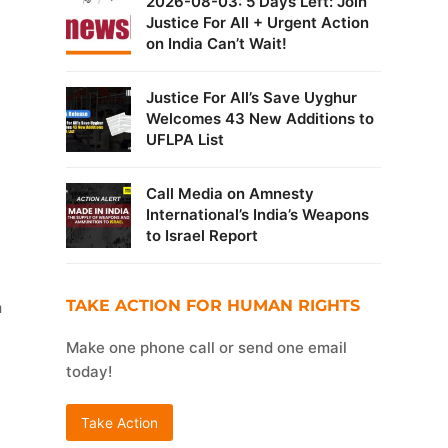
2026-08-03: 5 Days Left: Join
Justice For All + Urgent Action
on India Can’t Wait!
Justice For All’s Save Uyghur
Welcomes 43 New Additions to
UFLPA List
Call Media on Amnesty
International’s India’s Weapons
to Israel Report
TAKE ACTION FOR HUMAN RIGHTS
m
Make one phone call or send one email
today!
Take Action