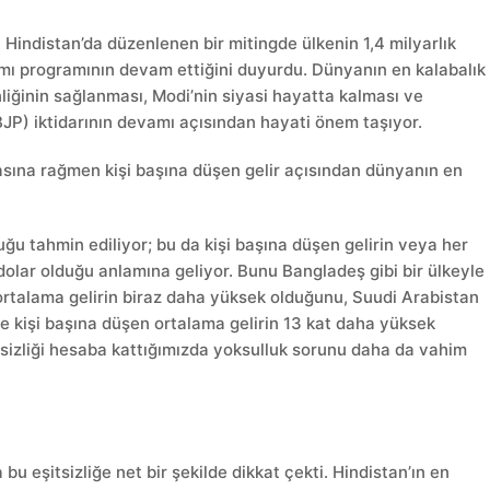
indistan’da düzenlenen bir mitingde ülkenin 1,4 milyarlık
mı programının devam ettiğini duyurdu. Dünyanın en kalabalık
iğinin sağlanması, Modi’nin siyasi hayatta kalması ve
BJP) iktidarının devamı açısından hayati önem taşıyor.
asına rağmen kişi başına düşen gelir açısından dünyanın en
uğu tahmin ediliyor; bu da kişi başına düşen gelirin veya her
 dolar olduğu anlamına geliyor. Bunu Bangladeş gibi bir ülkeyle
 ortalama gelirin biraz daha yüksek olduğunu, Suudi Arabistan
2’de kişi başına düşen ortalama gelirin 13 kat daha yüksek
tsizliği hesaba kattığımızda yoksulluk sorunu daha da vahim
eşitsizliğe net bir şekilde dikkat çekti. Hindistan’ın en