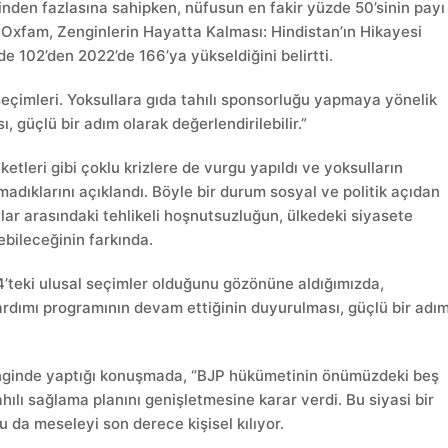
inden fazlasına sahipken, nüfusun en fakir yüzde 50’sinin payı
 Oxfam, Zenginlerin Hayatta Kalması: Hindistan’ın Hikayesi
de 102’den 2022’de 166’ya yükseldiğini belirtti.
eçimleri. Yoksullara gıda tahılı sponsorluğu yapmaya yönelik
 güçlü bir adım olarak değerlendirilebilir.”
aketleri gibi çoklu krizlere de vurgu yapıldı ve yoksulların
madıklarını açıklandı. Böyle bir durum sosyal ve politik açıdan
sullar arasındaki tehlikeli hoşnutsuzluğun, ülkedeki siyasete
bileceğinin farkında.
’teki ulusal seçimler olduğunu gözönüne aldığımızda,
yardımı programının devam ettiğinin duyurulması, güçlü bir adı
inginde yaptığı konuşmada, “BJP hükümetinin önümüzdeki beş
ılı sağlama planını genişletmesine karar verdi. Bu siyasi bir
Bu da meseleyi son derece kişisel kılıyor.