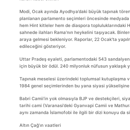
Modi, Ocak ayında Ayodhya’daki büyük tapınak töreni
planlanan parlamento seçimleri öncesinde medyada ö
hem Hint kitleler hem de diaspora topluluklarındaki 
sahnede ilahları Rama’nın heykelini taşıyacak. Binler
araya gelmesi bekleniyor. Raporlar, 22 Ocak’ta yapıl
edileceğini gösteriyor.
Uttar Pradeş eyaleti, parlamentodaki 543 sandalyeni
için büyük bir ödül. 240 milyonluk nüfusun yaklaşık 
Tapınak meselesi üzerindeki toplumsal kutuplaşma ve
1984 genel seçimlerinden bu yana siyasi yükselişine
Babri Camii’in yok olmasıyla BJP ve destekçileri, siya
tarihi cami (Varanasi’deki Gyanvapi Camii ve Mathura
aynı zamanda İslamofobi ile ilgili bir dizi konuyu da s
Altın Çağ’ın vaatleri