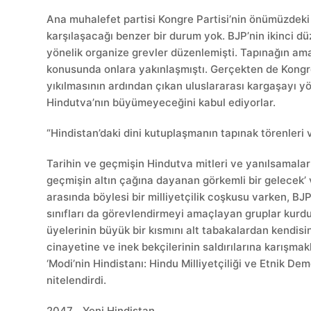
Ana muhalefet partisi Kongre Partisi’nin önümüzdeki
karşılaşacağı benzer bir durum yok. BJP’nin ikinci dü
yönelik organize grevler düzenlemişti. Tapınağın a
konusunda onlara yakınlaşmıştı. Gerçekten de Kongre
yıkılmasının ardından çıkan uluslararası kargaşayı y
Hindutva’nın büyümeyeceğini kabul ediyorlar.
“Hindistan’daki dini kutuplaşmanın tapınak törenleri
Tarihin ve geçmişin Hindutva mitleri ve yanılsamaların
geçmişin altın çağına dayanan görkemli bir gelecek’ v
arasında böylesi bir milliyetçilik coşkusu varken, BJP
sınıfları da görevlendirmeyi amaçlayan gruplar kurdu.
üyelerinin büyük bir kısmını alt tabakalardan kendisi
cinayetine ve inek bekçilerinin saldırılarına karışmak
‘Modi’nin Hindistanı: Hindu Milliyetçiliği ve Etnik Dem
nitelendirdi.
2047… Yeni Hindistan