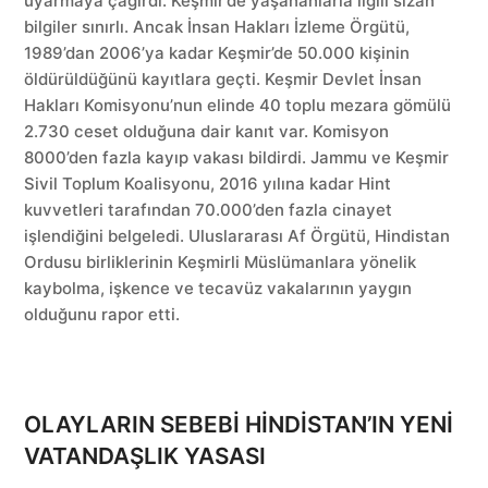
uyarmaya çağırdı. Keşmir’de yaşananlarla ilgili sızan
bilgiler sınırlı. Ancak İnsan Hakları İzleme Örgütü,
1989’dan 2006’ya kadar Keşmir’de 50.000 kişinin
öldürüldüğünü kayıtlara geçti. Keşmir Devlet İnsan
Hakları Komisyonu’nun elinde 40 toplu mezara gömülü
2.730 ceset olduğuna dair kanıt var. Komisyon
8000’den fazla kayıp vakası bildirdi. Jammu ve Keşmir
Sivil Toplum Koalisyonu, 2016 yılına kadar Hint
kuvvetleri tarafından 70.000’den fazla cinayet
işlendiğini belgeledi. Uluslararası Af Örgütü, Hindistan
Ordusu birliklerinin Keşmirli Müslümanlara yönelik
kaybolma, işkence ve tecavüz vakalarının yaygın
olduğunu rapor etti.
OLAYLARIN SEBEBİ HİNDİSTAN’IN YENİ
VATANDAŞLIK YASASI