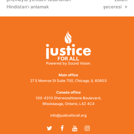
Hindistan’ı anlamak
şeceresi
Powered by Sound Vision.
Main office
27 E Monroe St Suite 700, Chicago, IL 60603
Canada office
100-4310 Sherwoodtowne Boulevard,
Mississauga, Ontario, L4Z 4C4
info@justiceforall.org
Twitter
Facebook
Youtube
Instagram