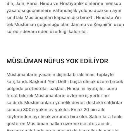
Sih, Jain, Parsi, Hindu ve Hristiyanlık dinlerine mensup
yasa dışı göçmenlere vatandaşlık yolunu açarken aynı
sınıftaki Müslümanları kapsam dışı bıraktı. Hindistan’ın
tek Müslüman çoğunluğu olan Jammu ve Keşmir’in uzun
süredir devam eden özerkliği kaldırıldı.
MÜSLÜMAN NÜFUS YOK EDİLİYOR
Müslümanların yasanın dışında bırakılması tepkiyle
karşılandı. Başkent Yeni Delhi başta olmak üzere birçok
bölgede protestolar başladı. Hindu milliyetçiler bunu
fırsat bilerek Müslümanların evlerine iş yerlerine
saldırdı. Müslümanlara yönelik devlet destekli saldırılar
sonucu 800’e yakın ev yakıldı. En az 20 bin aile
köylerinden ayrılmak zorunda bırakıldı. Saldırılara tepki
gösteren Müslüman halkın üzerine ise ateş açıldı.
Assam eyaletinde ordu güçleri de başrollerde yer aldı.