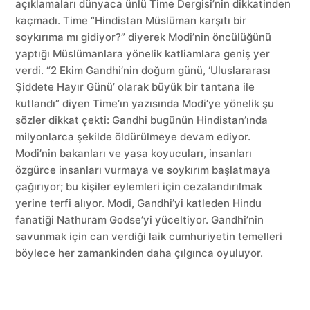
açıklamaları dünyaca ünlü Time Dergisi’nin dikkatinden
kaçmadı. Time “Hindistan Müslüman karşıtı bir
soykırıma mı gidiyor?” diyerek Modi’nin öncülüğünü
yaptığı Müslümanlara yönelik katliamlara geniş yer
verdi. “2 Ekim Gandhi’nin doğum günü, ‘Uluslararası
Şiddete Hayır Günü’ olarak büyük bir tantana ile
kutlandı” diyen Time’ın yazısında Modi’ye yönelik şu
sözler dikkat çekti: Gandhi bugünün Hindistan’ında
milyonlarca şekilde öldürülmeye devam ediyor.
Modi’nin bakanları ve yasa koyucuları, insanları
özgürce insanları vurmaya ve soykırım başlatmaya
çağırıyor; bu kişiler eylemleri için cezalandırılmak
yerine terfi alıyor. Modi, Gandhi’yi katleden Hindu
fanatiği Nathuram Godse’yi yüceltiyor. Gandhi’nin
savunmak için can verdiği laik cumhuriyetin temelleri
böylece her zamankinden daha çılgınca oyuluyor.