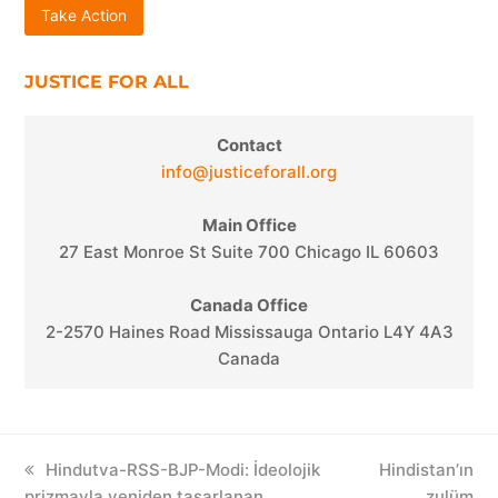
Take Action
JUSTICE FOR ALL
Contact
info@justiceforall.org
Main Office
27 East Monroe St Suite 700 Chicago IL 60603
Canada Office
2-2570 Haines Road Mississauga Ontario L4Y 4A3
Canada
previous
Hindutva-RSS-BJP-Modi: İdeolojik
next
Hindistan’ın
prizmayla yeniden tasarlanan
post:
post:
zulüm