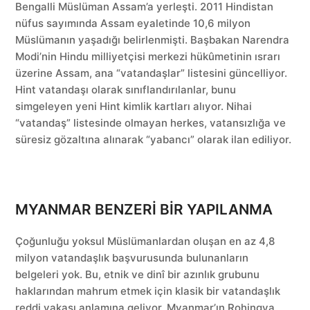
Bengalli Müslüman Assam’a yerleşti. 2011 Hindistan
nüfus sayımında Assam eyaletinde 10,6 milyon
Müslümanın yaşadığı belirlenmişti. Başbakan Narendra
Modi’nin Hindu milliyetçisi merkezi hükûmetinin ısrarı
üzerine Assam, ana “vatandaşlar” listesini güncelliyor.
Hint vatandaşı olarak sınıflandırılanlar, bunu
simgeleyen yeni Hint kimlik kartları alıyor. Nihai
“vatandaş” listesinde olmayan herkes, vatansızlığa ve
süresiz gözaltına alınarak “yabancı” olarak ilan ediliyor.
MYANMAR BENZERİ BİR YAPILANMA
Çoğunluğu yoksul Müslümanlardan oluşan en az 4,8
milyon vatandaşlık başvurusunda bulunanların
belgeleri yok. Bu, etnik ve dinî bir azınlık grubunu
haklarından mahrum etmek için klasik bir vatandaşlık
reddi vakası anlamına geliyor. Myanmar’ın Rohingya